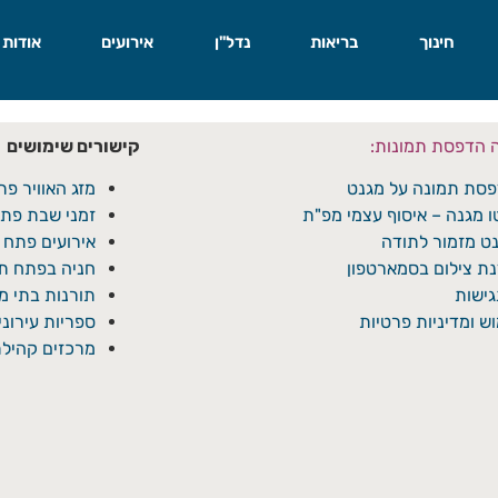
חינוך
בריאות
נדל"ן
אירועים
אודות
ה הדפסת תמונות:
קישורים שימושים
סת תמונה על מגנט
מזג האוויר פת
ו מגנה – איסוף עצמי מפ"ת
זמני שבת פתח
ט מזמור לתודה
אירועים פתח 
ת צילום בסמארטפון
חניה בפתח תק
ישות
תורנות בתי 
ש ומדיניות פרטיות
ספריות עירונ
מרכזים קהילת