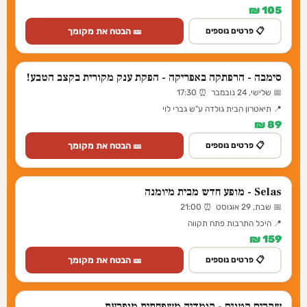
105 ₪
🎫 הבטח את מקומך
📋 פרטים נוספים
סימבה - הרפתקה באפריקה - הפקת ענק מקורית בקצב הטבע!
📅 שלישי, 24 נובמבר ⏰ 17:30
📍 תיאטרון הבית גולדה ע"ש גברי לוי
89 ₪
🎫 הבטח את מקומך
📋 פרטים נוספים
Selas - מופע חדש מבית מיומנה
📅 שבת, 29 אוגוסט ⏰ 21:00
📍 היכל התרבות פתח תקווה
159 ₪
🎫 הבטח את מקומך
📋 פרטים נוספים
שקרים קטנים - קומדיה משפחתית מופרעת