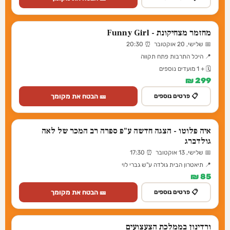
מחזמר מצחיקונת - Funny Girl
📅 שלישי, 20 אוקטובר ⏰ 20:30
📍 היכל התרבות פתח תקווה
🗓️ + 1 מועדים נוספים
299 ₪
🎫 הבטח את מקומך
📋 פרטים נוספים
איה פלוטו - הצגה חדשה ע"פ ספרה רב המכר של לאה
גולדברג
📅 שלישי, 13 אוקטובר ⏰ 17:30
📍 תיאטרון הבית גולדה ע"ש גברי לוי
85 ₪
🎫 הבטח את מקומך
📋 פרטים נוספים
ורדינון בממלכת הצעצועים