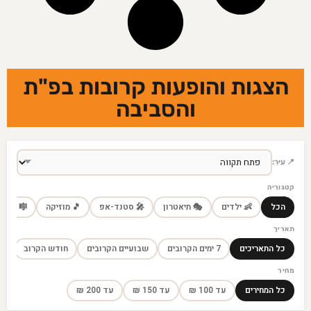
הצגות והופעות קרובות בפ"ת
והסביבה
📍 עיר:
קטגוריה
 מחזמר
🎵 מוזיקה
🎤 סטנד-אפ
🎭 תיאטרון
👶 ילדים
הכל
תאריך
חודש הקרוב
שבועיים הקרובים
7 ימים הקרובים
כל התאריכים
מחיר
עד 200 ₪
עד 150 ₪
עד 100 ₪
כל המחירים