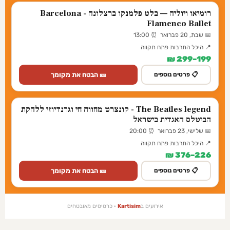
רומיאו ויוליה — בלט פלמנקו ברצלונה - Barcelona
Flamenco Ballet
📅 שבת, 20 פברואר ⏰ 13:00
📍 היכל התרבות פתח תקווה
199–299 ₪
🎫 הבטח את מקומך
📋 פרטים נוספים
The Beatles legend - קונצרט מחווה חי וגרנדיוזי ללהקת
הביטלס האגדית בישראל
📅 שלישי, 23 פברואר ⏰ 20:00
📍 היכל התרבות פתח תקווה
226–376 ₪
🎫 הבטח את מקומך
📋 פרטים נוספים
אירועים ב
Kartisim
· כרטיסים מאובטחים