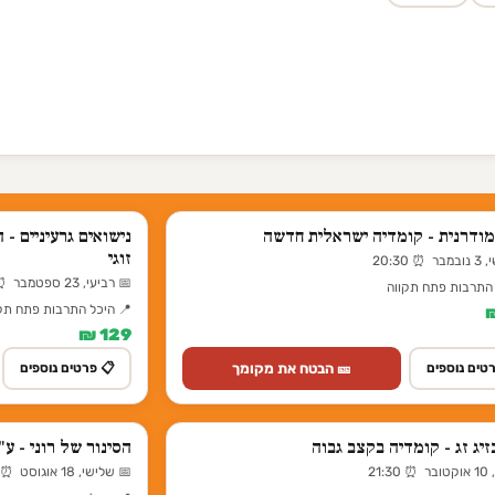
ודרנית - קומדיה ישראלית חדשה
נישואים גרעיניים -
זוגי
 20:30
📅 רביעי, 23 ספטמבר ⏰ 20:30
 התרבות פתח תקווה
📍 היכל התרבות פתח תק
129 ₪
🎫 הבטח את מקומך
טים נוספים
📋 פרטים נוספים
זיג זג - קומדיה בקצב גבוה
הסינור של רוני - ע
21:
📅 שלישי, 18 אוגוסט ⏰ 17:30