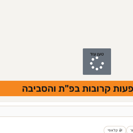
טען עוד
הצגות והופעות קרובות בפ"
🎻 קלאסי
