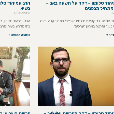
הוד סלומון – דקה על תשעה באב –
הרב עמיהוד סלומ
מתחיל מבפנים
בשיא
17/05/2018
0
ד סלומון, רב קהילת ״כנסת ישראל״ פתח תקווה, ראש
הרב עמיהוד סלומון, 
בעיר ומרצה בארגון ״ערכים"
בתי מדרש בעיר ומרצה
אה »
לכתבה המלאה »
הוד סלומון – דקה מפרשת וי��ב –
פרשת השבוע 'בלק