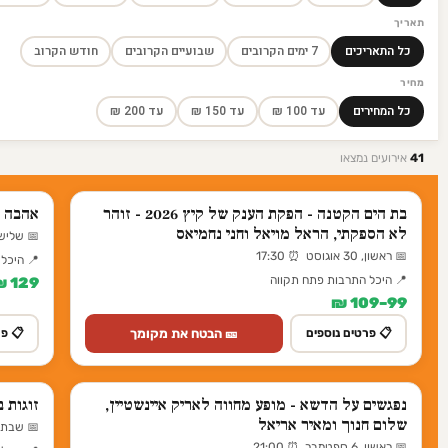
תאריך
כל התאריכים
7 ימים הקרובים
שבועיים הקרובים
חודש הקרוב
מחיר
כל המחירים
עד 100 ₪
עד 150 ₪
עד 200 ₪
41
אירועים נמצאו
בת הים הקטנה - הפקת הענק של קיץ 2026 - זוהר
אהבה מ
לא הספקתי, הראל מויאל וחני נחמיאס
📅 שלישי, 3 נובמבר ⏰
📅 ראשון, 30 אוגוסט ⏰ 17:30
📍 היכל
📍 היכל התרבות פתח תקווה
129 ₪
99–109 ₪
🎫 הבטח את מקומך
📋 פרטים נוספים
📋 פר
נפגשים על הדשא - מופע מחווה לאריק איינשטיין,
זוגות ב
שלום חנוך ומאיר אריאל
📅 שבת, 10 אוקטובר ⏰ 30
📅 ראשון, 6 ספטמבר ⏰ 21:00