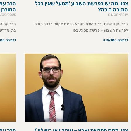
צפו: מה יש בפרשת השבוע 'מסעי' שאין בכל
הרב עמי
התורה כולה?
החורבן 
7/09/2025
01/08/2019
הרב ינון אמרוסי, רב קהילת ספרא בפתח תקווה בדבר תורה
הרב עמיהו
לפרשת השבוע – פרשת מסעי. צפו
בתי מדרש 
לכתבה המלאה »
לכתבה המל
צפו: דקה מפרשת וארא – עיקרון או כישלון /
הרב עמי