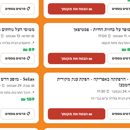
🎫 הבטח את מקומך
טים נוספים
📋 פרטים נוספים
ופר על בחוות החיות - פסטיפאן
מטוסי העל נוחתים בי
 17:00
📅 חמישי, 13 אוגוסט ⏰ 17:30
 התרבות פתח תקווה
📍 תיאטרון הבית גולדה ע"
89 ₪
🎫 הבטח את מקומך
טים נוספים
📋 פרטים נוספים
- הרפתקה באפריקה - הפקת ענק מקורית
Selas - מופע חדש מבית מיומנה
הטבע!
📅 שבת, 29 אוגוסט ⏰ 21:00
 17:30
📍 היכל התרבות פתח תק
ון הבית גולדה ע"ש גברי לוי
159 ₪
🎫 הבטח את מקומך
טים נוספים
📋 פרטים נוספים