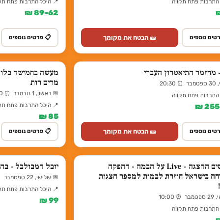
 התרבות פתח תקווה
📍 היכל התרבות פתח תק
62–89 ₪
🎫 הבטח את מקומך
טים נוספים
📋 פרטים נוספים
 מחזמר התיאטרון העברי
מעשה בחמישה בלוני
מרים רות
20:3
📅 ראשון, 1 נובמבר ⏰ 17:30
 התרבות פתח תקווה
📍 היכל התרבות פתח תק
85 ₪
🎫 הבטח את מקומך
טים נוספים
📋 פרטים נוספים
הדרדסים ההצגה - Live על הבמה - ההפקה
יובל המבולבל - בה
ה בישראל חוזרת לבמות למספר הצגות
📅 שלישי, 22 ספטמבר ⏰ 17:30
📍 היכל התרבות פתח תק
 10:00
99 ₪
 התרבות פתח תקווה