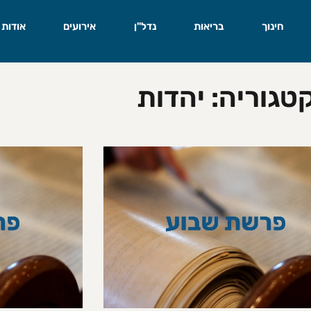
חינוך
בריאות
נדל"ן
אירועים
אודות
טגוריה: יהדות