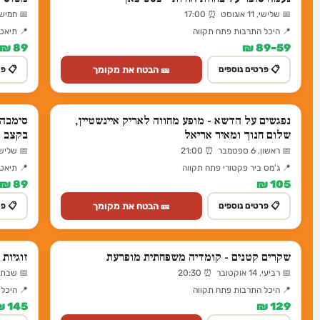
📅 שלישי, 11 אוגוסט ⏰ 17:00
📅 חמישי, 13 אוגוסט ⏰ 
📍 היכל התרבות פתח תקווה
📍 תיאטר
89 ₪
59–89 ₪
🎫 הבטח את מקומך
📋 פרטים נוספים
📋 פר
נפגשים על הדשא - מופע מחווה לאריק איינשטיין,
סימבה 
שלום חנוך ומאיר אריאל
בקצב 
📅 ראשון, 6 ספטמבר ⏰ 21:00
📅 שלישי, 24 נובמבר ⏰
📍 ג'מס ביר פקטורי פתח תקווה
📍 תיאטר
89 ₪
105 ₪
🎫 הבטח את מקומך
📋 פרטים נוספים
📋 פר
שקרים קטנים - קומדיה משפחתית מופרעת
זוגיות AI - התיאטרון העברי
📅 רביעי, 14 אוקטובר ⏰ 20:30
📅 שבת, 31 אוקטובר ⏰ 30
📍 היכל התרבות פתח תקווה
📍 היכל
145 ₪
129 ₪