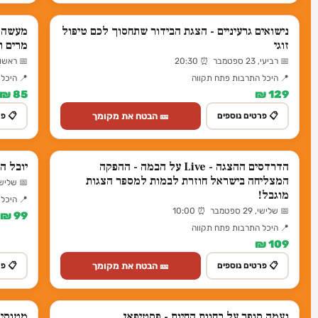
נישואים גרעיניים - הצגת הבידור שתחסוך לכם טיפול
מעשה ב
זוגי
מרים ר
📅 רביעי, 23 ספטמבר ⏰ 20:30
📅 ראשון, 1 נובמבר ⏰ 
📍 היכל התרבות פתח תקווה
📍 היכל
85 ₪
129 ₪
🎫 הבטח את מקומך
📋 פרטים נוספים
📋 פר
הדרדסים ההצגה - Live על הבמה - ההפקה
יובל ה
המצליחה בישראל חוזרת לבמות למספר הצגות
📅 שלישי, 22 ספטמבר ⏰
מוגבל!
📍 היכל
📅 שלישי, 29 ספטמבר ⏰ 10:00
99 ₪
📍 היכל התרבות פתח תקווה
109 ₪
🎫 הבטח את מקומך
📋 פרטים נוספים
📋 פר
נעמה סופר על בחוות החיות - פסטיפאן
מטוסי ה