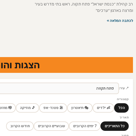
רב קהילת ״כנסת ישראל״ פתח תקוה, ראש בתי מדרש בעיר
ומרצה בארגון ״ערכים״
לכתבה המלאה »
ת והסביבה
📍 עיר:
קטגוריה
 מחזמר
🎵 מוזיקה
🎤 סטנד-אפ
🎭 תיאטרון
👶 ילדים
הכל
תאריך
חודש הקרוב
שבועיים הקרובים
7 ימים הקרובים
כל התאריכים
מחיר