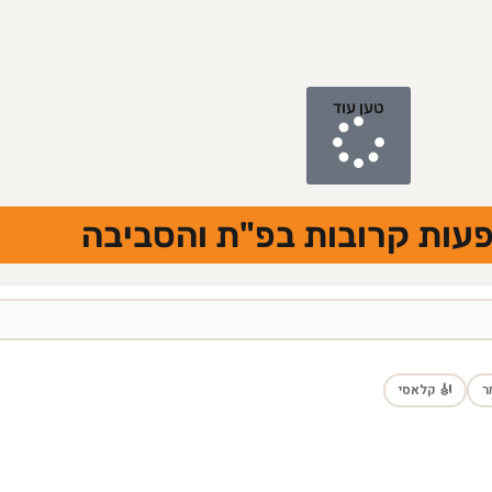
טען עוד
הצגות והופעות קרובות בפ"
🎻 קלאסי
