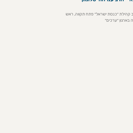
רב קהילת ״כנסת ישראל״ פתח תקווה, ראש
 בארגון ״ערכים״