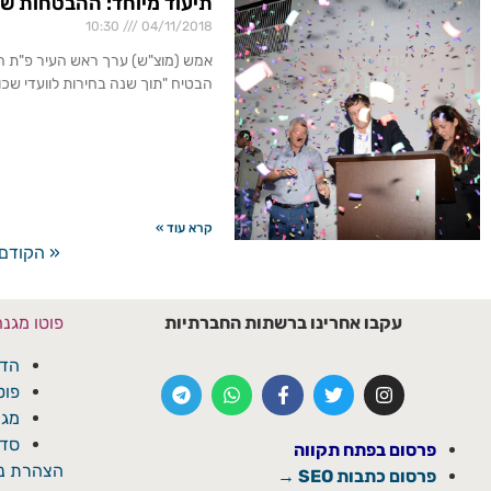
תיעוד מיוחד: ההבטחות של
10:30
04/11/2018
אמש (מוצ"ש) ערך ראש העיר פ"ת הנ
הבטיח "תוך שנה בחירות לוועדי שכו
קרא עוד »
« הקודם
עקבו אחרינו ברשתות החברתיות
פוטו מגנ
הדפ
פוט
מגנ
סדנ
פרסום בפתח תקווה
הצהרת נג
פרסום כתבות SEO →