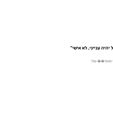
יהיה ענייני, לא אישי"
י מאמי�� שלו'