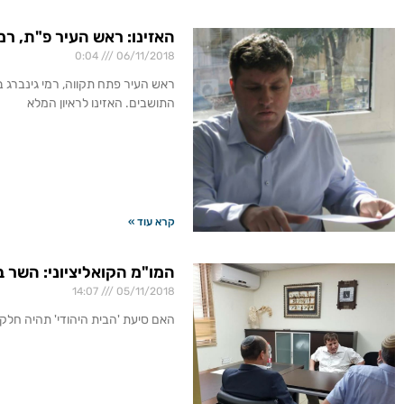
האזינו: ראש העיר פ"ת, רמי
0:04
06/11/2018
ראש העיר פתח תקווה, רמי גינברג בר
התושבים. האזינו לראיון המלא
קרא עוד »
המו"מ הקואליציוני: השר 
14:07
05/11/2018
האם סיעת 'הבית היהודי' תהיה חלק