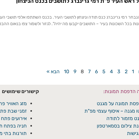
 ראש העיר פ"ת רמי גרינברג לתושבים בכנס הניצחון
בחר רמי גרינברג כנס תודה וניצחון לתושבי העיר. בכנס השתתפו אלפי תושבי העי
נות בכל השכונות בעיר – התושבים יקבעו מה יהיה". לגזור ולשמור צפו בנאום ה
1
2
3
4
5
6
7
8
9
10
הבא »
ה הדפסת תמונות:
קישורים שימושים
סת תמונה על מגנט
מזג האוויר פת
ו מגנה – איסוף עצמי מפ"ת
זמני שבת פתח
ט מזמור לתודה
אירועים פתח 
ת צילום בסמארטפון
חניה בפתח תק
ישות
תורנות בתי 