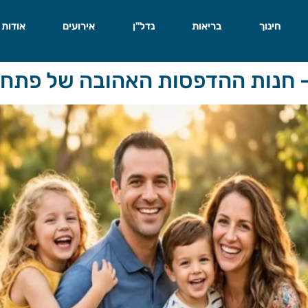
חינוך
בריאות
נדל"ן
אירועים
אודות
 — חנות ההדפסות האהובה של פתח 