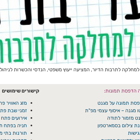
למחלקה לתרבות הדיור, המציעה ייעוץ משפטי, הנדסי והכשרות לניהול 
ה הדפסת תמונות:
קישורים שימושים
סת תמונה על מגנט
מזג האוויר פת
ו מגנה – איסוף עצמי מפ"ת
זמני שבת פתח
ט מזמור לתודה
אירועים פתח 
ת צילום בסמארטפון
חניה בפתח תק
ישות
תורנות בתי 