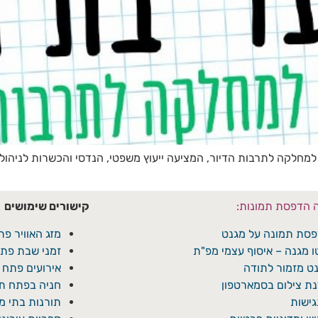
למחלקה לתרבות הדיור, המציעה ייעוץ משפטי, הנדסי והכשרות לניהול 
ה הדפסת תמונות:
קישורים שימושים
סת תמונה על מגנט
מזג האוויר פת
ו מגנה – איסוף עצמי מפ"ת
זמני שבת פתח
ט מזמור לתודה
אירועים פתח 
ת צילום בסמארטפון
חניה בפתח תק
ישות
תורנות בתי 