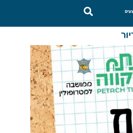
עים
ור