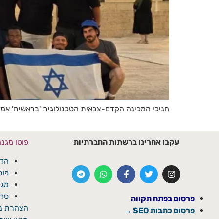
חניכי המכינה הקדם-צבאית הטכנולוגית 'בראשית' אמית
עקבו אחרינו ברשתות החברתיות
פוטו מגנ
הדפ
פוט
מגנ
סדנ
פרסום בפתח תקווה
הצהרת נג
פרסום כתבות SEO →