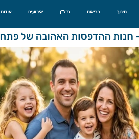
חינוך
בריאות
נדל"ן
אירועים
אודות
 — חנות ההדפסות האהובה של פתח 