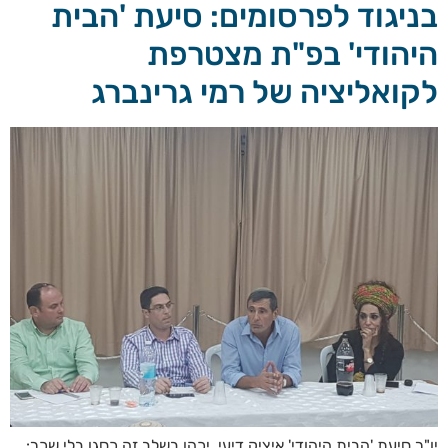
בניגוד לפרסומים: סיעת 'הבית
היהודי' בפ"ת מצטרפת
לקואליציה של רמי גרינברג
יו"ר סיעת 'הבית היהודי' איציק דיעי, יכהן בשלב זה כסגן בלי שכר: