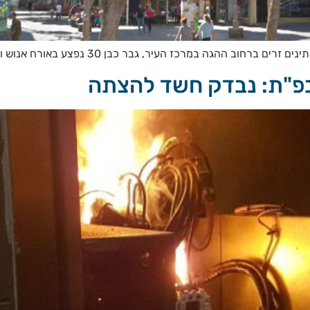
מרכז העיר, גבר כבן 30 נפצע באורח אנוש ופונה לבית החולים בעיר
בפ"ת: נבדק חשד להצתה