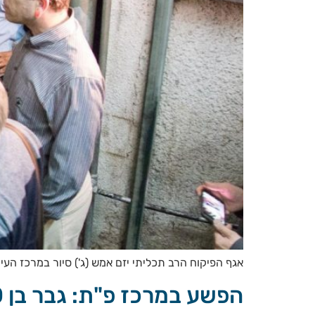
אגף הפיקוח הרב תכליתי יזם אמש (ג') סיור במרכז העי
הפשע במרכז פ"ת: גבר בן 30 נדקר ברחוב ההגנה, מצבו קשה