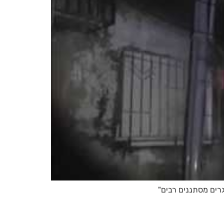
רים מסתננים רבים"