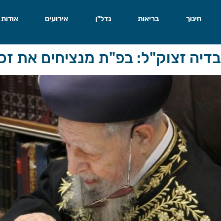
חינוך
בריאות
נדל"ן
אירועים
אודות
בדיה זצוק"ל: בפ"ת מנציחים את זכ