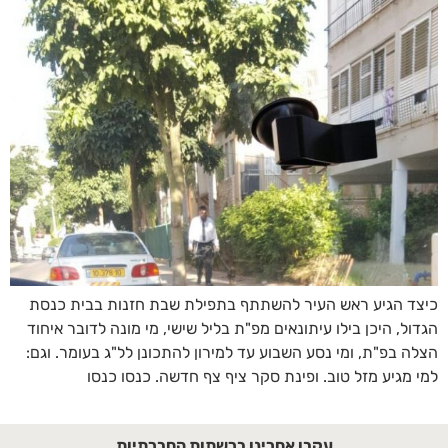
כיצד הגיע ראש העיר להשתתף בתפילת שבת חזנות בבית כנסת
הגדול, היכן בילו עיתונאים מפ"ת בליל שישי, מי מונה לדובר איחוד
הצלה בפ"ת, ומי נסע השבוע עד למירון להתכונן לל"ג בעומר. וגם:
למי מגיע מזל טוב. ופינת סקר ציף צף חדשה. כנסו כנסו
עקבו אחרינו ברשתות החברתיות