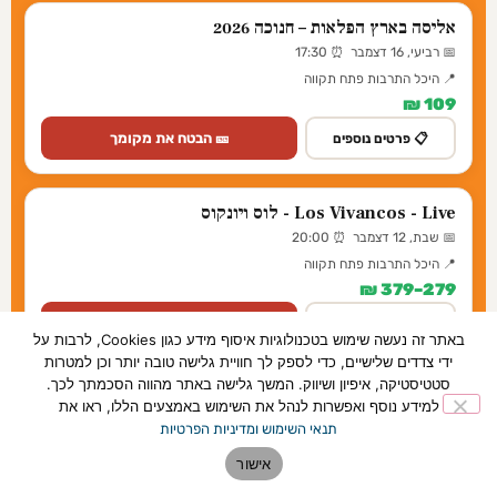
אליסה בארץ הפלאות – חנוכה 2026
📅 רביעי, 16 דצמבר ⏰ 17:30
📍 היכל התרבות פתח תקווה
109 ₪
🎫 הבטח את מקומך
📋 פרטים נוספים
Los Vivancos - Live - לוס ויונקוס
📅 שבת, 12 דצמבר ⏰ 20:00
📍 היכל התרבות פתח תקווה
279–379 ₪
🎫 הבטח את מקומך
📋 פרטים נוספים
באתר זה נעשה שימוש בטכנולוגיות איסוף מידע כגון Cookies, לרבות על
ידי צדדים שלישיים, כדי לספק לך חוויית גלישה טובה יותר וכן למטרות
סטטיסטיקה, איפיון ושיווק. המשך גלישה באתר מהווה הסכמתך לכך.
אגדת הטנגו העולמי מרכוס אשלה - Tango Buenos
למידע נוסף ואפשרות לנהל את השימוש באמצעים הללו, ראו את
Aires
תנאי השימוש ומדיניות הפרטיות
📅 ראשון, 17 ינואר ⏰ 20:00
אישור
📍 היכל התרבות פתח תקווה