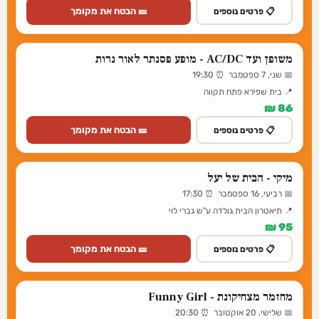
🎫 הבטח את מקומך
📋 פרטים נוספים
משופן ועד AC/DC - מופע פסנתר לאור נרות
📅 שני, 7 ספטמבר ⏰ 19:30
📍 בית שפירא פתח תקווה
86 ₪
🎫 הבטח את מקומך
📋 פרטים נוספים
מיקי - הבית של יעל
📅 רביעי, 16 ספטמבר ⏰ 17:30
📍 תיאטרון הבית גולדה ע"ש גברי לוי
95 ₪
🎫 הבטח את מקומך
📋 פרטים נוספים
מחזמר מצחיקונת - Funny Girl
📅 שלישי, 20 אוקטובר ⏰ 20:30