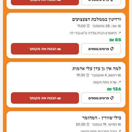
ורדינון בממלכת הצעצועים
📅 שני, 28 ספטמבר ⏰ 11:00
📍 תיאטרון הבית גולדה ע"ש גברי לוי
85 ₪
🎫 הבטח את מקומך
📋 פרטים נוספים
למה אין גן עדן עלי אדמות
📅 ראשון, 4 אוקטובר ⏰ 19:30
📍 שרת פתח תקווה
126 ₪
🎫 הבטח את מקומך
📋 פרטים נוספים
בילי שוורץ - המחזמר
📅 חמישי, 19 נובמבר ⏰ 20:30
📍 היכל התרבות פתח תקווה