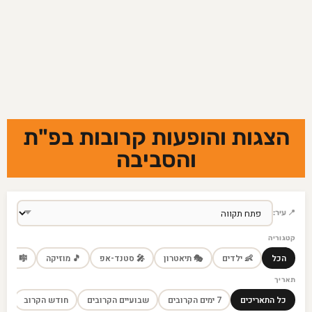
הצגות והופעות קרובות בפ"ת
והסביבה
📍 עיר:
קטגוריה
 מחזמר
🎵 מוזיקה
🎤 סטנד-אפ
🎭 תיאטרון
👶 ילדים
הכל
תאריך
חודש הקרוב
שבועיים הקרובים
7 ימים הקרובים
כל התאריכים