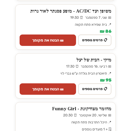
משופן ועד AC/DC - מופע פסנתר לאור נרות
📅 שני, 7 ספטמבר ⏰ 19:30
📍 בית שפירא פתח תקווה
86 ₪
🎫 הבטח את מקומך
📋 פרטים נוספים
מיקי - הבית של יעל
📅 רביעי, 16 ספטמבר ⏰ 17:30
📍 תיאטרון הבית גולדה ע"ש גברי לוי
95 ₪
🎫 הבטח את מקומך
📋 פרטים נוספים
מחזמר מצחיקונת - Funny Girl
📅 שלישי, 20 אוקטובר ⏰ 20:30
📍 היכל התרבות פתח תקווה
🗓️ + 1 מועדים נוספים