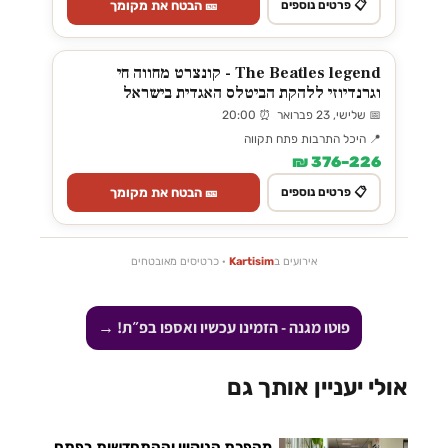
🎫 הבטח את מקומך
📋 פרטים נוספים
The Beatles legend - קונצרט מחווה חי
וגרנדיוזי ללהקת הביטלס האגדית בישראל
📅 שלישי, 23 פברואר ⏰ 20:00
📍 היכל התרבות פתח תקווה
226–376 ₪
🎫 הבטח את מקומך
📋 פרטים נוספים
אירועים ב
Kartisim
· כרטיסים מאובטחים
פוטו מגנה - הזמינו עכשיו ואספו בפ״ת! →
אולי יעניין אותך גם
מהפכת הניקיון וההתחדשות בפתח