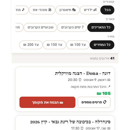
קטגוריה
הכל
👶 ילדים
🎭 תיאטרון
🎤 סטנד-אפ
🎵 מוזיקה
🎼
תאריך
כל התאריכים
7 ימים הקרובים
שבועיים הקרובים
חודש הקרוב
מחיר
כל המחירים
עד 100 ₪
עד 150 ₪
עד 200 ₪
41
אירועים נמצאו
דונה - Dona - הצגה מוזיקלית
📅 ראשון, 9 אוגוסט ⏰ 20:30
📍 היכל התרבות פתח תקווה
105 ₪
🎫 הבטח את מקומך
📋 פרטים נוספים
סינדרלה - בכיכובה של רינת גבאי - קיץ 2026
📅 שני, 17 אוגוסט ⏰ 17:30