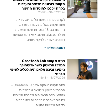
תקווה: רובוטים חכמים ומערכות
בקרה ייכנסו למוסדות החינוך
23:52
30/07/2026
לקראת פתיחת שנת הלימודים, עיריית
פתח תקווה משלימה עבודות שדרוג
נרחבות בכ-45 מוסדות חינוך ומשיקה
מהלך טכנולוגי וחינוכי יוצא דופן: הטמעת
רובוטים ייעודיים לניקוי כיתות,
לכתבה המלאה »
פתח תקווה: Createch Lab –
המרכז הראשון בישראל שהופך
גיימינג ובינה מלאכותית לכלים לשינוי
חברתי
16:48
15/07/2026
פתח תקווה השיקה את Createch Lab –
המרכז הראשון בישראל שמחבר בין
גיימינג, בינה מלאכותית וכלכלת היוצרים
לטיפול באתגרים חברתיים כמו חרמות,
בדידות ובריאות נפשית.