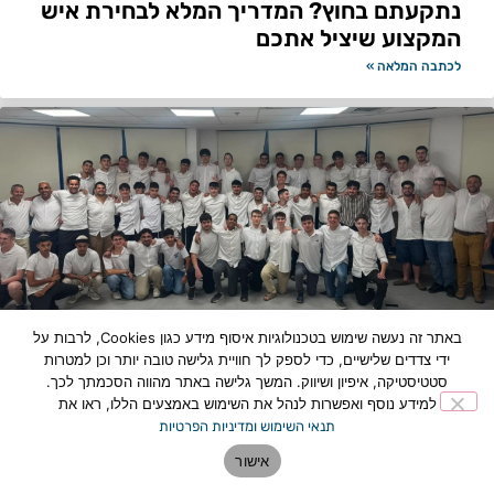
נתקעתם בחוץ? המדריך המלא לבחירת איש
המקצוע שיציל אתכם
לכתבה המלאה »
באתר זה נעשה שימוש בטכנולוגיות איסוף מידע כגון Cookies, לרבות על
ידי צדדים שלישיים, כדי לספק לך חוויית גלישה טובה יותר וכן למטרות
סטטיסטיקה, איפיון ושיווק. המשך גלישה באתר מהווה הסכמתך לכך.
ציון דרך היסטורי: מחזור א' של תיכון תורני
למידע נוסף ואפשרות לנהל את השימוש באמצעים הללו, ראו את
אמית בר אילן פתח תקווה סיים את לימודיו
תנאי השימוש ומדיניות הפרטיות
לכתבה המלאה »
אישור