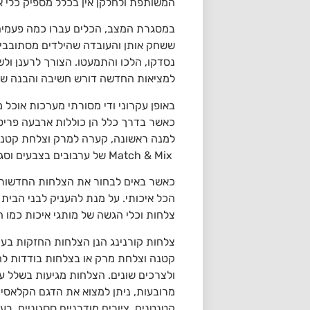
המשותפת ולחלקן אין בכלל מספיק כלי א
במסגרת המצב, הכלים עברו כמה פעמים 
ששחק אותן והעובדה שהילדים מסתובבים
נסדקו, הלכו והתמעטו. הצורך לרענן ו
למציאות החדשה דורש חשיבה והבנה של 
כאשר בדרך כלל הן כוללות ארבעה פריטי
למנה ראשונה, קערה למרק וצלחת קטנה 
Match & Mix של ערבובים בצבעים וסגנונות, בהתאם לטרנד הקיים והסטייל המועדף.
כאשר באים לבחור את הצלחות החדשות ח
הכל איכותי. על מנת להעניק לבני הבית 
צלחות וכלי הגשה של מותגי איכות כמו 
צלחות קורנינג הנן הצלחות החזקות בעול
קטנה וצלחת מרק או בצלחות בודדות להת
ולצרכים שונים. הצלחות מגיעות בשלל עיצ
מרובעות, ניתן למצוא את הדגם הקלאסי 
קטנטנים, ציורים מודרניים ססגוניים, בע