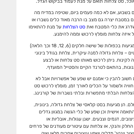
וכל, סט צלחות תואם על מנת לעמוד בביקוש הגדל.
בשבוע, אם לא כמה פעמים ביום, שטיפה במדיח מה
 במטבח יצרה גם מצב בו הרבה מאוד כלים נשברו או
לשדרג את כלי המטבח ואת
סט הצלחות
על מנת להתאימו
איזה צלחות מומלץ לרכוש וממה להימנע.
באופן עקרוני ודי מסורתי מערכות אוכל מגיעות בכפולות של שישה חלקים (6, 12, 18 וכך הלאה)
ם – צלחת גדולה למנה עיקרית, צלחת בגודל בינוני
לקינוח. ניתן לרכוש מאותו סט צלחות או לבצע
שוב להבין כי אמנם יש שפע של אפשרויות אבל לא
חוויה ולשמור על הכלים לאורך זמן, מומלץ לרכוש סט
הצלחות הבלתי מתפשרות ובלתי נשברות של קורנינג.
ם. הן מגיעות בסט קלאסי של צלחת גדולה, בינונית,
אמה אישית וכן שפע של כלי הגשה במגוון גדלים
ובים, דגמים וצבעים. ישנן עגולות, אובליות או
החלק והנקי, או צלחות עם עיטורים מעודנים של פרחים
יצוב וינטג' מדליק ושפע עיצובים אחרים מלאי שיק.