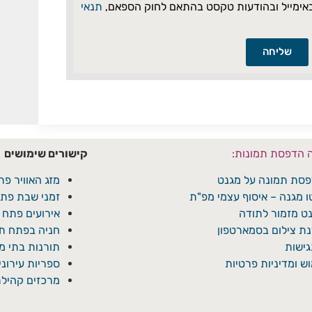
באימייל ובהודעות טקסט בהתאם לחוק הספאם,
תנאי
שליחה
ה הדפסת תמונות:
קישורים שימושים
סת תמונה על מגנט
מזג האוויר פת
ו מגנה – איסוף עצמי מפ"ת
זמני שבת פתח
ט מזמור לתודה
אירועים פתח 
ת צילום בסמארטפון
חניה בפתח תק
ישות
תורנות בתי 
ש ומדיניות פרטיות
ספריות עירונ
מרכזים קהילת