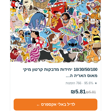
10/30/50/100 יחידות מדבקות קרטון מיקי
מאוס האריה ה…
★ 95.6% · 766 הזמנות
₪5.81
₪5.81
לדיל באלי אקספרס ←