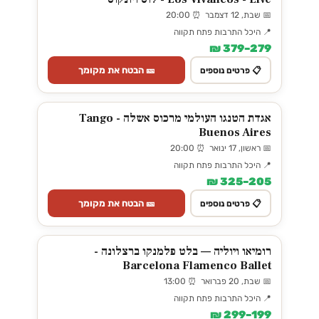
📅 שבת, 12 דצמבר ⏰ 20:00
📍 היכל התרבות פתח תקווה
279–379 ₪
🎫 הבטח את מקומך
📋 פרטים נוספים
אגדת הטנגו העולמי מרכוס אשלה - Tango
Buenos Aires
📅 ראשון, 17 ינואר ⏰ 20:00
📍 היכל התרבות פתח תקווה
205–325 ₪
🎫 הבטח את מקומך
📋 פרטים נוספים
רומיאו ויוליה — בלט פלמנקו ברצלונה -
Barcelona Flamenco Ballet
📅 שבת, 20 פברואר ⏰ 13:00
📍 היכל התרבות פתח תקווה
199–299 ₪