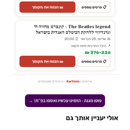
🎫 הבטח את מקומך
📋 פרטים נוספים
The Beatles legend - קונצרט מחווה חי
וגרנדיוזי ללהקת הביטלס האגדית בישראל
📅 שלישי, 23 פברואר ⏰ 20:00
📍 היכל התרבות פתח תקווה
226–376 ₪
🎫 הבטח את מקומך
📋 פרטים נוספים
אירועים ב
Kartisim
· כרטיסים מאובטחים
פוטו מגנה - הזמינו עכשיו ואספו בפ״ת! →
אולי יעניין אותך גם