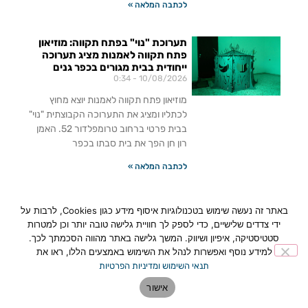
לכתבה המלאה »
תערוכת "נוי" בפתח תקווה: מוזיאון
פתח תקווה לאמנות מציג תערוכה
ייחודית בבית מגורים בכפר גנים
0:34
10/08/2026
מוזיאון פתח תקווה לאמנות יוצא מחוץ
לכתליו ומציג את התערוכה הקבוצתית "נוי"
בבית פרטי ברחוב טרומפלדור 52. האמן
רון חן הפך את בית סבתו בכפר
לכתבה המלאה »
שריפה במתחם ביג (BIG) פתח
באתר זה נעשה שימוש בטכנולוגיות איסוף מידע כגון Cookies, לרבות על
תקווה: הושגה שליטה מלאה באש
ידי צדדים שלישיים, כדי לספק לך חוויית גלישה טובה יותר וכן למטרות
בחניון התת-קרקעי
סטטיסטיקה, איפיון ושיווק. המשך גלישה באתר מהווה הסכמתך לכך.
8:49
09/08/2026
למידע נוסף ואפשרות לנהל את השימוש באמצעים הללו, ראו את
שליטה מלאה הושגה על השריפה שפרצה
תנאי השימוש ומדיניות הפרטיות
בחניון התת-קרקעי של מתחם ביג (BIG)
אישור
החדש בפתח תקווה. לוחמי האש כובו את
הלהבות, וצוות חקירה מיוחד הוקם לבדיקת