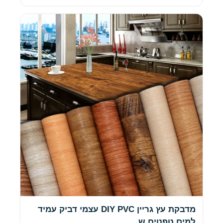
מדבקת עץ גריין DIY PVC עצמי דביק עמיד
למים טפטים ש…