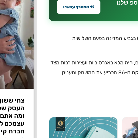
ספ שלנו
📲 הצטרף עכשיו
ה') בגביע המדינה בפעם השלישית
דיון בלומפילד מול כמעט 30 אלף צופים, היה מלא באגרסיביות ועצירות רבות מצד
השופט אביעד שילוח. שער ניצחון מפנדל של מוחמד הינדי בדקה ה-86 הכריע את המשחק והעניק
צחי ששון
ומה אתם 
עצמכם לפ
חברת קיד