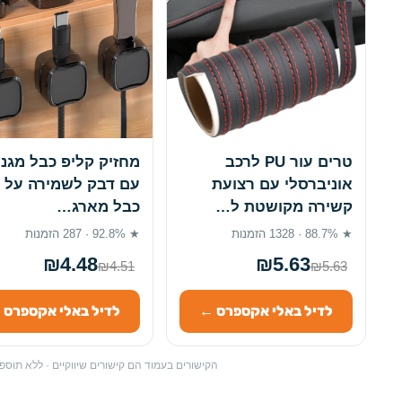
טרים עור PU לרכב
מחזיק קליפ כבל מגנט
אוניברסלי עם רצועת
עם דבק לשמירה על 
קשירה מקושטת ל…
כבל מארג…
★ 88.7% · 1328 הזמנות
★ 92.8% · 287 הזמנות
₪4.48
₪5.63
₪4.51
₪5.63
לדיל באלי אקספרס ←
לדיל באלי אקספרס 
הקישורים בעמוד הם קישורים שיווקיים · ללא תו