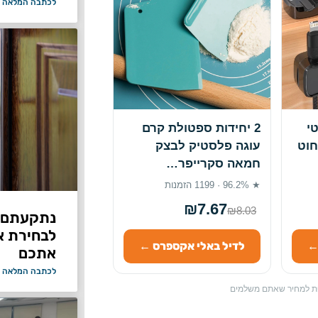
לכתבה המלאה 
י
2 יחידות ספטולת קרם
חוט
עוגה פלסטיק לבצק
חמאה סקרייפר…
★ 96.2% · 1199 הזמנות
₪7.67
₪8.03
נתקעתם ב
לבחירת א
←
לדיל באלי אקספרס ←
אתכם
לכתבה המלאה 
ספת למחיר שאתם משלמים