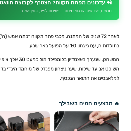
📲 עדכונים מפתח תקווה? הצטרף לקבוצת הוואט
חדשות, אירועים ועדכוני חירום — ישירות לנייד, בזמן אמת
לאחר 72 שנים של המתנה, מכבי פתח תקווה זכתה אמש (
בתולדותיה, עם ניצחון 1:0 על הפועל באר שבע.
המשחק, שנערך באצט
למלאבסים את התואר הנכסף.
🔥 מבצעים חמים בשבילך