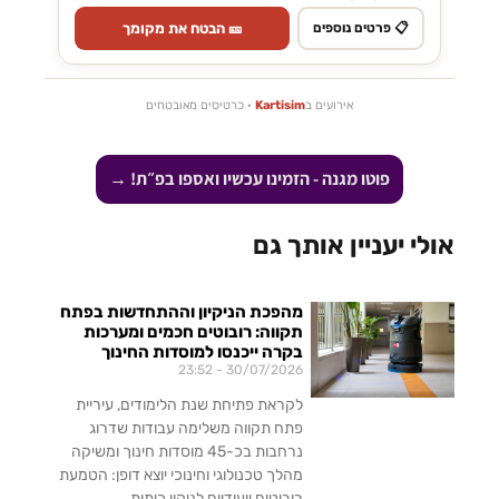
🎫 הבטח את מקומך
📋 פרטים נוספים
אירועים ב
Kartisim
· כרטיסים מאובטחים
פוטו מגנה - הזמינו עכשיו ואספו בפ״ת! →
אולי יעניין אותך גם
מהפכת הניקיון וההתחדשות בפתח
תקווה: רובוטים חכמים ומערכות
בקרה ייכנסו למוסדות החינוך
23:52
30/07/2026
לקראת פתיחת שנת הלימודים, עיריית
פתח תקווה משלימה עבודות שדרוג
נרחבות בכ-45 מוסדות חינוך ומשיקה
מהלך טכנולוגי וחינוכי יוצא דופן: הטמעת
רובוטים ייעודיים לניקוי כיתות,