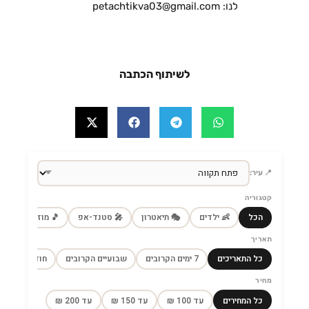
לנו: petachtikva03@gmail.com
לשיתוף הכתבה
📍 עיר:
קטגוריה
הכל
👶 ילדים
🎭 תיאטרון
🎤 סטנד-אפ
🎵 מוזיקה
🎼
תאריך
כל התאריכים
7 ימים הקרובים
שבועיים הקרובים
חודש הקרוב
מחיר
כל המחירים
עד 100 ₪
עד 150 ₪
עד 200 ₪