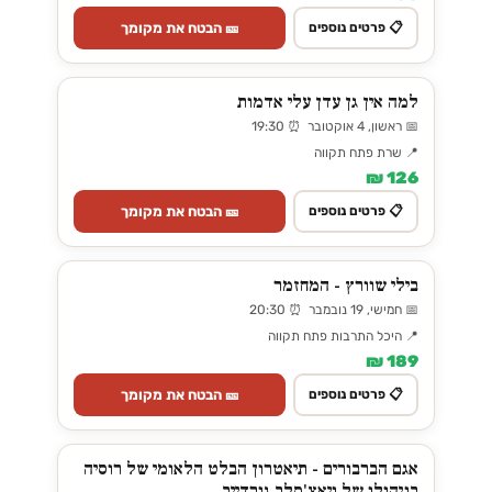
🎫 הבטח את מקומך
📋 פרטים נוספים
למה אין גן עדן עלי אדמות
📅 ראשון, 4 אוקטובר ⏰ 19:30
📍 שרת פתח תקווה
126 ₪
🎫 הבטח את מקומך
📋 פרטים נוספים
בילי שוורץ - המחזמר
📅 חמישי, 19 נובמבר ⏰ 20:30
📍 היכל התרבות פתח תקווה
189 ₪
🎫 הבטח את מקומך
📋 פרטים נוספים
אגם הברבורים - תיאטרון הבלט הלאומי של רוסיה
בניהולו של ויאצ'סלב גורדייב