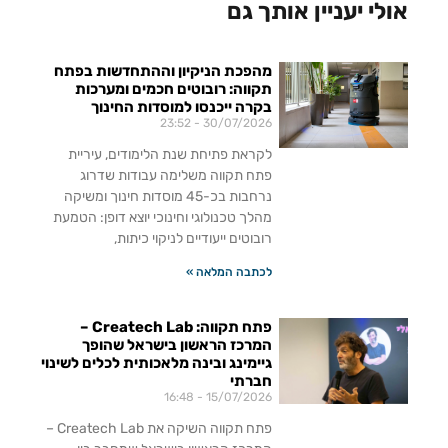
אולי יעניין אותך גם
מהפכת הניקיון וההתחדשות בפתח
תקווה: רובוטים חכמים ומערכות
בקרה ייכנסו למוסדות החינוך
23:52
30/07/2026
לקראת פתיחת שנת הלימודים, עיריית
פתח תקווה משלימה עבודות שדרוג
נרחבות בכ-45 מוסדות חינוך ומשיקה
מהלך טכנולוגי וחינוכי יוצא דופן: הטמעת
רובוטים ייעודיים לניקוי כיתות,
לכתבה המלאה »
פתח תקווה: Createch Lab –
המרכז הראשון בישראל שהופך
גיימינג ובינה מלאכותית לכלים לשינוי
חברתי
16:48
15/07/2026
פתח תקווה השיקה את Createch Lab –