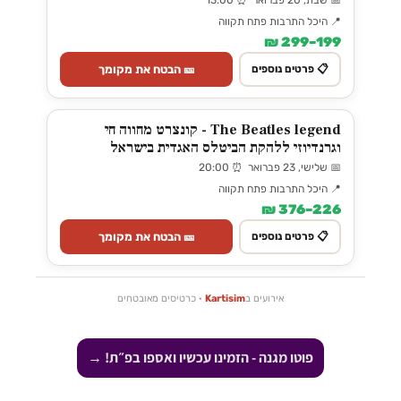
📍 היכל התרבות פתח תקווה
199–299 ₪
🎫 הבטח את מקומך
📋 פרטים נוספים
The Beatles legend - קונצרט מחווה חי
וגרנדיוזי ללהקת הביטלס האגדית בישראל
📅 שלישי, 23 פברואר ⏰ 20:00
📍 היכל התרבות פתח תקווה
226–376 ₪
🎫 הבטח את מקומך
📋 פרטים נוספים
אירועים ב
Kartisim
· כרטיסים מאובטחים
פוטו מגנה - הזמינו עכשיו ואספו בפ״ת! →