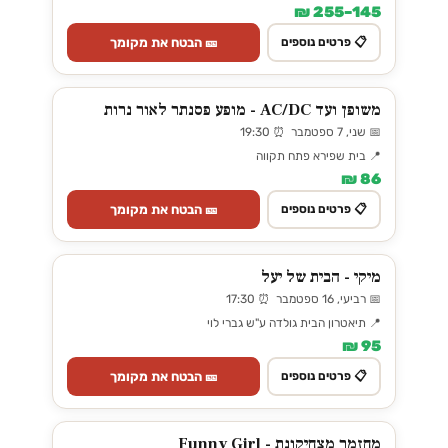
145–255 ₪
🎫 הבטח את מקומך
📋 פרטים נוספים
משופן ועד AC/DC - מופע פסנתר לאור נרות
📅 שני, 7 ספטמבר ⏰ 19:30
📍 בית שפירא פתח תקווה
86 ₪
🎫 הבטח את מקומך
📋 פרטים נוספים
מיקי - הבית של יעל
📅 רביעי, 16 ספטמבר ⏰ 17:30
📍 תיאטרון הבית גולדה ע"ש גברי לוי
95 ₪
🎫 הבטח את מקומך
📋 פרטים נוספים
מחזמר מצחיקונת - Funny Girl