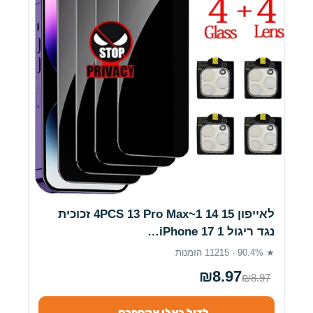
לאייפון 15 14 1~4PCS 13 Pro Max זכוכית
נגד ריגול iPhone 17 1…
★ 90.4% · 11215 הזמנות
₪8.97
₪8.97
לדיל באלי אקספרס ←