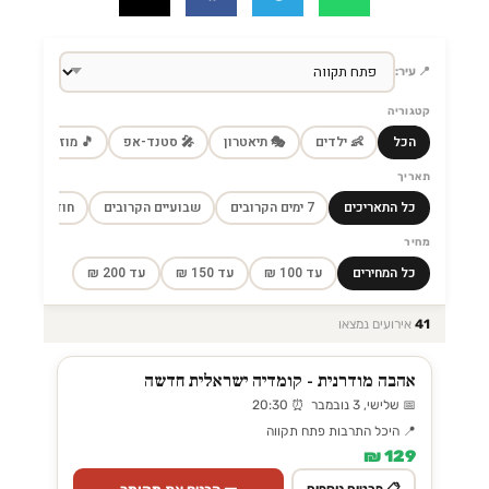
📍 עיר:
קטגוריה
הכל
👶 ילדים
🎭 תיאטרון
🎤 סטנד-אפ
🎵 מוזיקה
🎼
תאריך
כל התאריכים
7 ימים הקרובים
שבועיים הקרובים
חודש הקרוב
מחיר
כל המחירים
עד 100 ₪
עד 150 ₪
עד 200 ₪
41
אירועים נמצאו
אהבה מודרנית - קומדיה ישראלית חדשה
📅 שלישי, 3 נובמבר ⏰ 20:30
📍 היכל התרבות פתח תקווה
129 ₪