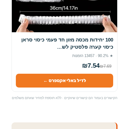
100 יחידות מכסה מזון חד פעמי כיסוי סראן
כיסוי קערה פלסטיק לש…
★ 90.2% · 13457 הזמנות
₪7.54
₪7.69
לדיל באלי אקספרס ←
הקישורים בעמוד הם קישורים שיווקיים · ללא תוספת למחיר שאתם משלמים