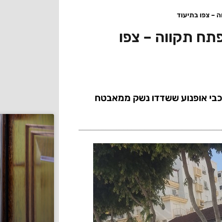
 – צפו בתיעוד
תח תקווה – צפו
בפתח תקווה: המשטרה ניהלה מרדף אחרי 2 רוכבי אופנוע ששדדו נשק ממאבטח