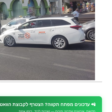
📲 עדכונים מפתח תקווה? הצטרף לקבוצת הוואט
חדשות, אירועים ועדכוני חירום — ישירות לנייד, בזמן אמת