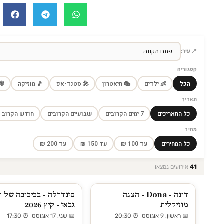
📍 עיר:
קטגוריה
הכל
👶 ילדים
🎭 תיאטרון
🎤 סטנד-אפ
🎵 מוזיקה
🎼
תאריך
כל התאריכים
7 ימים הקרובים
שבועיים הקרובים
חודש הקרוב
מחיר
כל המחירים
עד 100 ₪
עד 150 ₪
עד 200 ₪
41
אירועים נמצאו
דונה - Dona - הצגה
סינדרלה - בכיכובה של ר
מוזיקלית
גבאי - קיץ 2026
📅 ראשון, 9 אוגוסט ⏰ 20:30
📅 שני, 17 אוגוסט ⏰ 17:30