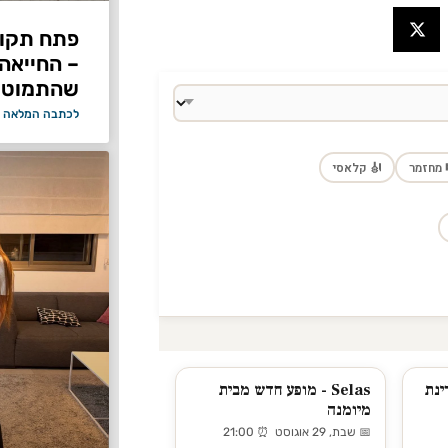
פתח תקוו
– החייאה
שהתמוטט
לכתבה המלאה 
 מחזמר
🎻 קלאסי
ינת
Selas - מופע חדש מבית
מיומנה
📅 שבת, 29 אוגוסט ⏰ 21:00