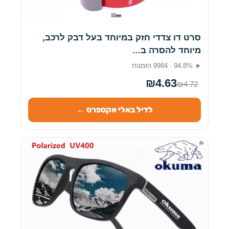
סרט דו צדדי חזק במיוחד בעל דבק לרכב,
מיוחד להסרה ב…
★ 94.8% · 9984 הזמנות
₪4.63
₪4.72
לדיל באלי אקספרס ←