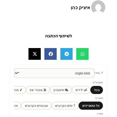
איציק כהן
לשיתוף הכתבה
📍 עיר:
קטגוריה
הכל
👶 ילדים
🎭 תיאטרון
🎤 סטנד-אפ
🎵 מוזיקה
🎼
תאריך
כל התאריכים
7 ימים הקרובים
שבועיים הקרובים
חודש הקרוב
מחיר