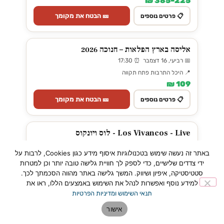
225–385 ₪
🎫 הבטח את מקומך
📋 פרטים נוספים
אליסה בארץ הפלאות – חנוכה 2026
📅 רביעי, 16 דצמבר ⏰ 17:30
📍 היכל התרבות פתח תקווה
109 ₪
🎫 הבטח את מקומך
📋 פרטים נוספים
Los Vivancos - Live - לוס ויונקוס
📅 שבת, 12 דצמבר ⏰ 20:00
באתר זה נעשה שימוש בטכנולוגיות איסוף מידע כגון Cookies, לרבות על
📍 היכל התרבות פתח תקווה
ידי צדדים שלישיים, כדי לספק לך חוויית גלישה טובה יותר וכן למטרות
279–379 ₪
סטטיסטיקה, איפיון ושיווק. המשך גלישה באתר מהווה הסכמתך לכך.
למידע נוסף ואפשרות לנהל את השימוש באמצעים הללו, ראו את
🎫 הבטח את מקומך
📋 פרטים נוספים
תנאי השימוש ומדיניות הפרטיות
אישור
אגדת הטנגו העולמי מרכוס אשלה - Tango