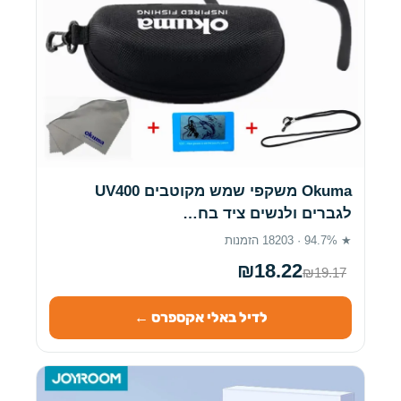
Okuma משקפי שמש מקוטבים UV400
לגברים ולנשים ציד בח…
★ 94.7% · 18203 הזמנות
₪18.22
₪19.17
לדיל באלי אקספרס ←