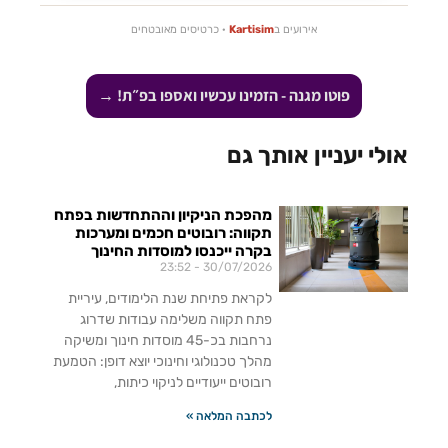
אירועים ב
Kartisim
· כרטיסים מאובטחים
פוטו מגנה - הזמינו עכשיו ואספו בפ״ת! →
אולי יעניין אותך גם
מהפכת הניקיון וההתחדשות בפתח
תקווה: רובוטים חכמים ומערכות
בקרה ייכנסו למוסדות החינוך
23:52
30/07/2026
לקראת פתיחת שנת הלימודים, עיריית
פתח תקווה משלימה עבודות שדרוג
נרחבות בכ-45 מוסדות חינוך ומשיקה
מהלך טכנולוגי וחינוכי יוצא דופן: הטמעת
רובוטים ייעודיים לניקוי כיתות,
לכתבה המלאה »