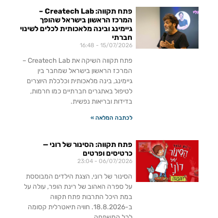
פתח תקווה: Createch Lab –
המרכז הראשון בישראל שהופך
גיימינג ובינה מלאכותית לכלים לשינוי
חברתי
16:48
15/07/2026
פתח תקווה השיקה את Createch Lab –
המרכז הראשון בישראל שמחבר בין
גיימינג, בינה מלאכותית וכלכלת היוצרים
לטיפול באתגרים חברתיים כמו חרמות,
בדידות ובריאות נפשית.
לכתבה המלאה »
פתח תקווה: הסינור של רוני —
כרטיסים ופרטים
23:04
06/07/2026
הסינור של רוני, הצגת הילדים המבוססת
על ספרה האהוב של רינת הופר, עולה על
במת היכל התרבות פתח תקווה
ב-18.8.2026. חוויה תיאטרלית קסומה
לכל המשפחה