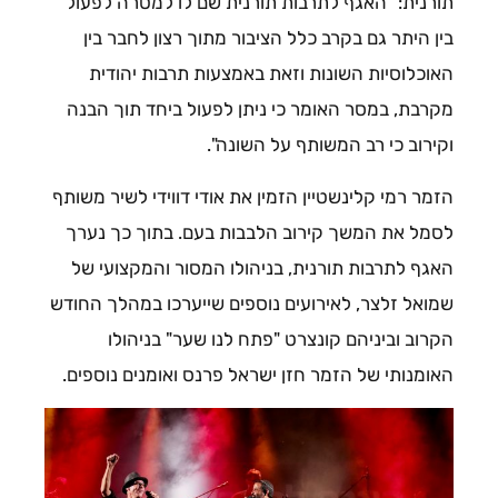
תורנית: "האגף לתרבות תורנית שם לו למטרה לפעול
בין היתר גם בקרב כלל הציבור מתוך רצון לחבר בין
האוכלוסיות השונות וזאת באמצעות תרבות יהודית
מקרבת, במסר האומר כי ניתן לפעול ביחד תוך הבנה
וקירוב כי רב המשותף על השונה".
הזמר רמי קלינשטיין הזמין את אודי דווידי לשיר משותף
לסמל את המשך קירוב הלבבות בעם. בתוך כך נערך
האגף לתרבות תורנית, בניהולו המסור והמקצועי של
שמואל זלצר, לאירועים נוספים שייערכו במהלך החודש
הקרוב וביניהם קונצרט "פתח לנו שער" בניהולו
האומנותי של הזמר חזן ישראל פרנס ואומנים נוספים.