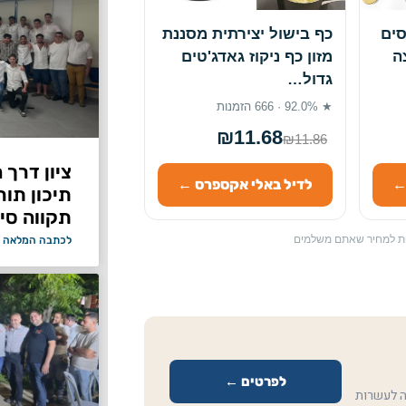
סים
כף בישול יצירתית מסננת
ה
מזון כף ניקוז גאדג'טים
גדול…
★ 92.0% · 666 הזמנות
₪11.68
₪11.86
ציון דרך 
←
לדיל באלי אקספרס ←
תיכון תור
תקווה סיי
ספת למחיר שאתם משלמים
לכתבה המלאה 
לפרטים ←
ה לעשרות