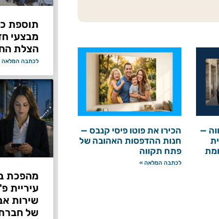
תוספת כוח
מבצעי ח
הצלת החי
לכתבה המלאה 
וה —
הכירו את פוטו פיסי קנבס —
ת
חנות ההדפסות האהובה של
ומת
פתח תקווה
לכתבה המלאה »
מהפכת בי
עיריית פ
של חברת Bond ללא על