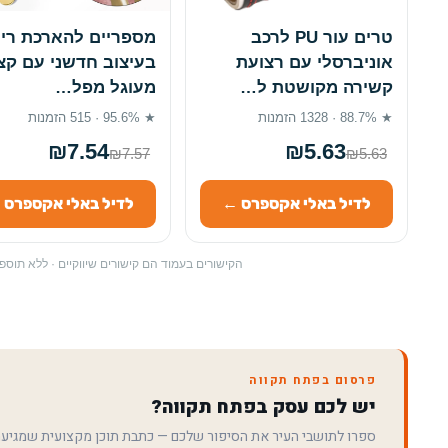
טרים עור PU לרכב
מספריים להארכת רי
אוניברסלי עם רצועת
בעיצוב חדשני עם קצ
קשירה מקושטת ל…
מעוגל מפל…
★ 88.7% · 1328 הזמנות
★ 95.6% · 515 הזמנות
₪7.54
₪5.63
₪7.57
₪5.63
לדיל באלי אקספרס ←
לדיל באלי אקספרס 
הקישורים בעמוד הם קישורים שיווקיים · ללא תו
פרסום בפתח תקווה
יש לכם עסק בפתח תקווה?
ספרו לתושבי העיר את הסיפור שלכם — כתבת תוכן מקצועית שמגיע