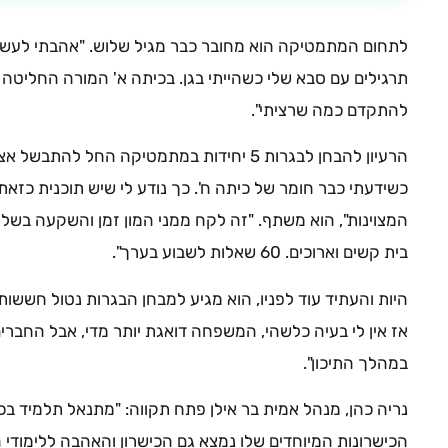
לתחום המתמטיקה הוא מחובר כבר מגיל שלוש. "אהבתי לעשות 
תרגילים עם סבא שלי כשהייתי בגן. בכיתה א' המורה החליטה
להתקדם כמה שרציתי".
הרעיון להבחן לבגרות 5 יחידות במתמטיקה החל ל
כשידעתי כבר חומר של כיתה ח'. כך נודע לי שיש תוכנית כזאת
המצוינות", הוא משתף. "זה לקח ממני המון זמן והשקעה בשלוש
בית קשים וארוכים. 60 שאלות לשבוע בערך".
היות והעתיד עוד לפניו, הוא מגיע למבחן הבגרות נטול חששות. 
אז אין לי בעיה כלשהי, המשפחה דואגת יותר מדי, אבל החברים
במהלך התיכון".
נריה כהן, מנהל אמית בר אילן פתח תקווה: "מתנאל תלמיד בכית
הכישרונות המיוחדים שלו נמצא גם הכישרון והאהבה ללימוד