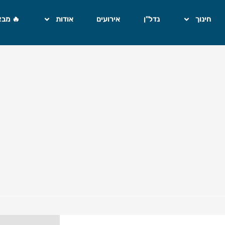
חינוך
נדל"ן
אירועים
אודות
🔥 מבצ