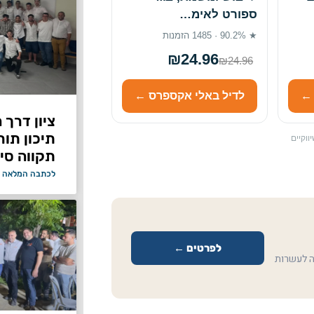
ספורט לאימ…
★ 90.2% · 1485 הזמנות
₪24.96
₪24.96
 ←
לדיל באלי אקספרס ←
ציון דרך 
תיכון תור
ווקיים
תקווה סיי
לכתבה המלאה 
לפרטים ←
ה לעשרות