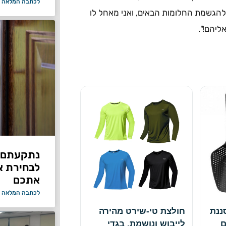
לכתבה המלאה 
להגשמת החלומות הבאים, ואני מאחל לו
ליהם!".
נתקעתם ב
לבחירת א
אתכם
לכתבה המלאה 
ננת
חולצת טי-שירט מהירה
ם
לייבוש ונושמת, בגדי