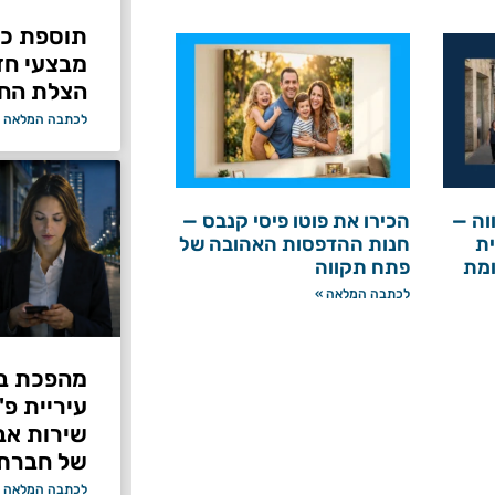
תוספת כוח
מבצעי ח
הצלת החי
לכתבה המלאה 
וה —
הכירו את פוטו פיסי קנבס —
ת
חנות ההדפסות האהובה של
ומת
פתח תקווה
לכתבה המלאה »
מהפכת בי
עיריית פ
של חברת Bond ללא על
לכתבה המלאה 