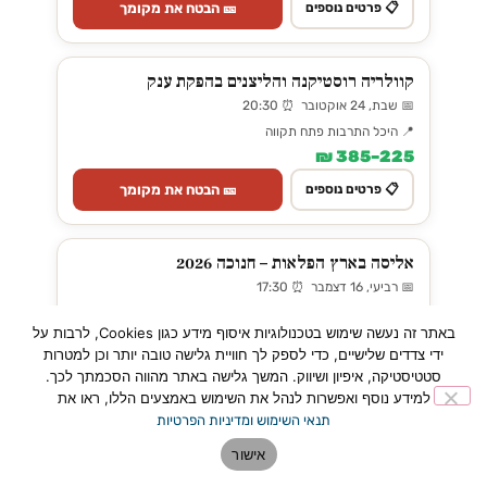
🎫 הבטח את מקומך
📋 פרטים נוספים
קוולריה רוסטיקנה והליצנים בהפקת ענק
📅 שבת, 24 אוקטובר ⏰ 20:30
📍 היכל התרבות פתח תקווה
225–385 ₪
🎫 הבטח את מקומך
📋 פרטים נוספים
אליסה בארץ הפלאות – חנוכה 2026
📅 רביעי, 16 דצמבר ⏰ 17:30
📍 היכל התרבות פתח תקווה
באתר זה נעשה שימוש בטכנולוגיות איסוף מידע כגון Cookies, לרבות על
109 ₪
ידי צדדים שלישיים, כדי לספק לך חוויית גלישה טובה יותר וכן למטרות
🎫 הבטח את מקומך
📋 פרטים נוספים
סטטיסטיקה, איפיון ושיווק. המשך גלישה באתר מהווה הסכמתך לכך.
למידע נוסף ואפשרות לנהל את השימוש באמצעים הללו, ראו את
תנאי השימוש ומדיניות הפרטיות
Los Vivancos - Live - לוס ויונקוס
אישור
📅 שבת, 12 דצמבר ⏰ 20:00