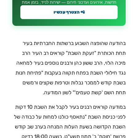
חדשות, אירועים ועדכוני חירום — ישירות לנייד, בזמן אמת
📲 הצטרף עכשיו
בהודעה שהופצה השבוע ברשתות החברתיות בעיר
תחת הכותרת "זעקת השבת" קוראים רב העיר הרב
מיכה הלוי, הרב ששון כהן ורבנים נוספים בעיר למחאה
נגד חילולי השבת בפתח תקווה בעקבות "פתיחת חנות
בשבת קודש לממכר נבלות וטרפות שקצים ורמשים
תחת השם 'קשת טעמים'" לשון המודעה.
במודעה קוראים רבנים בעיר לקבל את השבת 10 דקות
לפני כניסת השבת "נתאסף כולנו למחות על כבודה של
השבת הקדושה בשעת העלות המנחה בערב שב קודש
פרשת 'חוקת' ב' תמוז תשע"ט, בשעה 18:00 בדיוק