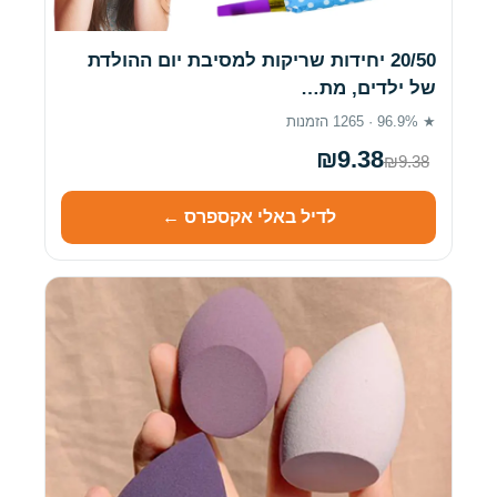
20/50 יחידות שריקות למסיבת יום ההולדת
של ילדים, מת…
★ 96.9% · 1265 הזמנות
₪9.38
₪9.38
לדיל באלי אקספרס ←