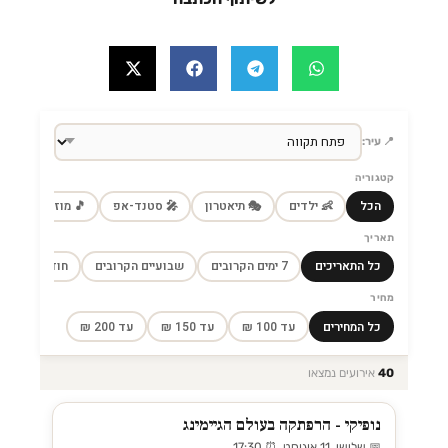
📍 עיר:
קטגוריה
הכל
👶 ילדים
🎭 תיאטרון
🎤 סטנד-אפ
🎵 מוזיקה
🎼
תאריך
כל התאריכים
7 ימים הקרובים
שבועיים הקרובים
חודש הקרוב
מחיר
כל המחירים
עד 100 ₪
עד 150 ₪
עד 200 ₪
40
אירועים נמצאו
נופיקי - הרפתקה בעולם הגיימינג
📅 שלישי, 11 אוגוסט ⏰ 17:30