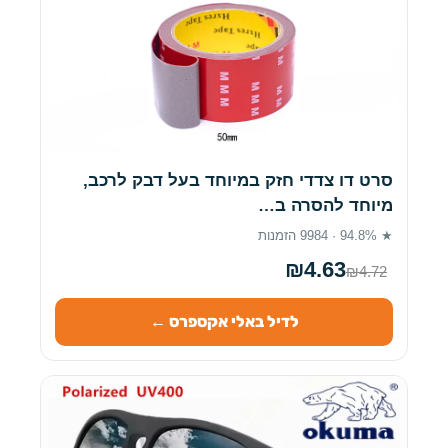
סרט דו צדדי חזק במיוחד בעל דבק לרכב,
מיוחד להסרה ב…
★ 94.8% · 9984 הזמנות
₪4.63
₪4.72
לדיל באלי אקספרס ←