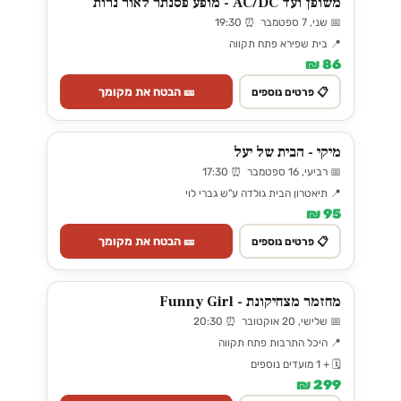
משופן ועד AC/DC - מופע פסנתר לאור נרות
📅 שני, 7 ספטמבר ⏰ 19:30
📍 בית שפירא פתח תקווה
86 ₪
🎫 הבטח את מקומך
📋 פרטים נוספים
מיקי - הבית של יעל
📅 רביעי, 16 ספטמבר ⏰ 17:30
📍 תיאטרון הבית גולדה ע"ש גברי לוי
95 ₪
🎫 הבטח את מקומך
📋 פרטים נוספים
מחזמר מצחיקונת - Funny Girl
📅 שלישי, 20 אוקטובר ⏰ 20:30
📍 היכל התרבות פתח תקווה
🗓️ + 1 מועדים נוספים
299 ₪