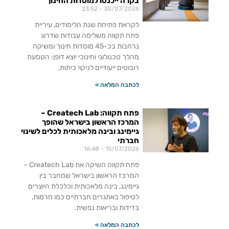
בקרה ייכנסו למוסדות החינוך
23:52
30/07/2026
לקראת פתיחת שנת הלימודים, עיריית
פתח תקווה משלימה עבודות שדרוג
נרחבות בכ-45 מוסדות חינוך ומשיקה
מהלך טכנולוגי וחינוכי יוצא דופן: הטמעת
רובוטים ייעודיים לניקוי כיתות,
לכתבה המלאה »
פתח תקווה: Createch Lab –
המרכז הראשון בישראל שהופך
גיימינג ובינה מלאכותית לכלים לשינוי
חברתי
16:48
15/07/2026
פתח תקווה השיקה את Createch Lab –
המרכז הראשון בישראל שמחבר בין
גיימינג, בינה מלאכותית וכלכלת היוצרים
לטיפול באתגרים חברתיים כמו חרמות,
בדידות ובריאות נפשית.
לכתבה המלאה »