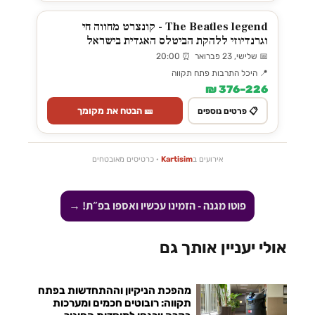
The Beatles legend - קונצרט מחווה חי
וגרנדיוזי ללהקת הביטלס האגדית בישראל
📅 שלישי, 23 פברואר ⏰ 20:00
📍 היכל התרבות פתח תקווה
226–376 ₪
🎫 הבטח את מקומך
📋 פרטים נוספים
אירועים ב
Kartisim
· כרטיסים מאובטחים
פוטו מגנה - הזמינו עכשיו ואספו בפ״ת! →
אולי יעניין אותך גם
מהפכת הניקיון וההתחדשות בפתח
תקווה: רובוטים חכמים ומערכות