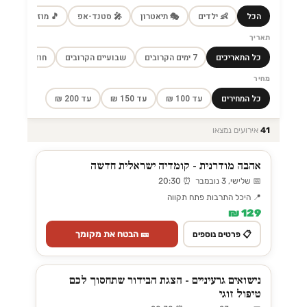
הכל
👶 ילדים
🎭 תיאטרון
🎤 סטנד-אפ
🎵 מוזיקה
🎼
תאריך
כל התאריכים
7 ימים הקרובים
שבועיים הקרובים
חודש הקרוב
מחיר
כל המחירים
עד 100 ₪
עד 150 ₪
עד 200 ₪
41
אירועים נמצאו
אהבה מודרנית - קומדיה ישראלית חדשה
📅 שלישי, 3 נובמבר ⏰ 20:30
📍 היכל התרבות פתח תקווה
129 ₪
🎫 הבטח את מקומך
📋 פרטים נוספים
נישואים גרעיניים - הצגת הבידור שתחסוך לכם
טיפול זוגי