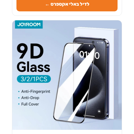
לדיל באלי אקספרס ←