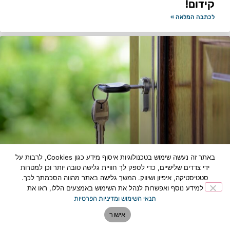
קידום!
לכתבה המלאה »
באתר זה נעשה שימוש בטכנולוגיות איסוף מידע כגון Cookies, לרבות על
ידי צדדים שלישיים, כדי לספק לך חוויית גלישה טובה יותר וכן למטרות
נתקעתם בחוץ? המדריך המלא לבחירת איש
סטטיסטיקה, איפיון ושיווק. המשך גלישה באתר מהווה הסכמתך לכך.
המקצוע שיציל אתכם
למידע נוסף ואפשרות לנהל את השימוש באמצעים הללו, ראו את
לכתבה המלאה »
תנאי השימוש ומדיניות הפרטיות
אישור