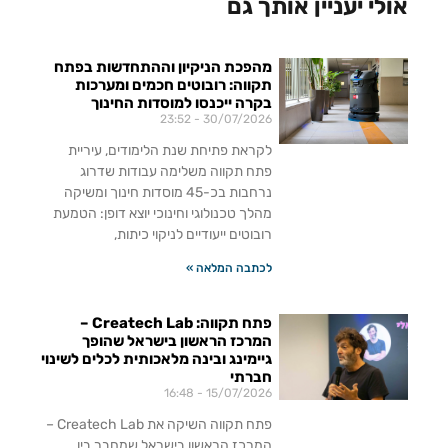
אולי יעניין אותך גם
מהפכת הניקיון וההתחדשות בפתח
תקווה: רובוטים חכמים ומערכות
בקרה ייכנסו למוסדות החינוך
23:52
30/07/2026
לקראת פתיחת שנת הלימודים, עיריית
פתח תקווה משלימה עבודות שדרוג
נרחבות בכ-45 מוסדות חינוך ומשיקה
מהלך טכנולוגי וחינוכי יוצא דופן: הטמעת
רובוטים ייעודיים לניקוי כיתות,
לכתבה המלאה »
פתח תקווה: Createch Lab –
המרכז הראשון בישראל שהופך
גיימינג ובינה מלאכותית לכלים לשינוי
חברתי
16:48
15/07/2026
פתח תקווה השיקה את Createch Lab –
המרכז הראשון בישראל שמחבר בין