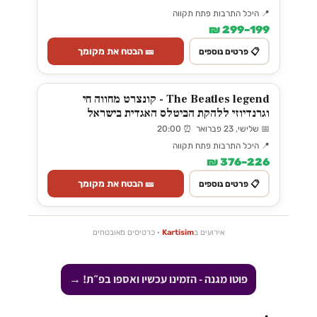
📍 היכל התרבות פתח תקווה
199–299 ₪
🎫 הבטח את מקומך
📋 פרטים נוספים
The Beatles legend - קונצרט מחווה חי
וגרנדיוזי ללהקת הביטלס האגדית בישראל
📅 שלישי, 23 פברואר ⏰ 20:00
📍 היכל התרבות פתח תקווה
226–376 ₪
🎫 הבטח את מקומך
📋 פרטים נוספים
אירועים ב
Kartisim
· כרטיסים מאובטחים
פוטו מגנה - הזמינו עכשיו ואספו בפ״ת! →