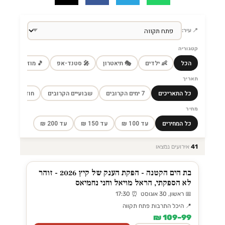
📍 עיר:
קטגוריה
הכל
👶 ילדים
🎭 תיאטרון
🎤 סטנד-אפ
🎵 מוזיקה
🎼
תאריך
כל התאריכים
7 ימים הקרובים
שבועיים הקרובים
חודש הקרוב
מחיר
כל המחירים
עד 100 ₪
עד 150 ₪
עד 200 ₪
41
אירועים נמצאו
בת הים הקטנה - הפקת הענק של קיץ 2026 - זוהר
לא הספקתי, הראל מויאל וחני נחמיאס
📅 ראשון, 30 אוגוסט ⏰ 17:30
📍 היכל התרבות פתח תקווה
99–109 ₪