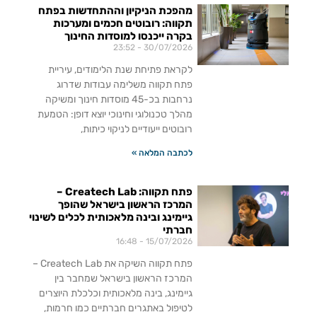
מהפכת הניקיון וההתחדשות בפתח
תקווה: רובוטים חכמים ומערכות
בקרה ייכנסו למוסדות החינוך
23:52
30/07/2026
לקראת פתיחת שנת הלימודים, עיריית
פתח תקווה משלימה עבודות שדרוג
נרחבות בכ-45 מוסדות חינוך ומשיקה
מהלך טכנולוגי וחינוכי יוצא דופן: הטמעת
רובוטים ייעודיים לניקוי כיתות,
לכתבה המלאה »
פתח תקווה: Createch Lab –
המרכז הראשון בישראל שהופך
גיימינג ובינה מלאכותית לכלים לשינוי
חברתי
16:48
15/07/2026
פתח תקווה השיקה את Createch Lab –
המרכז הראשון בישראל שמחבר בין
גיימינג, בינה מלאכותית וכלכלת היוצרים
לטיפול באתגרים חברתיים כמו חרמות,