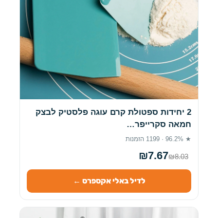
2 יחידות ספטולת קרם עוגה פלסטיק לבצק
חמאה סקרייפר…
★ 96.2% · 1199 הזמנות
₪7.67
₪8.03
לדיל באלי אקספרס ←