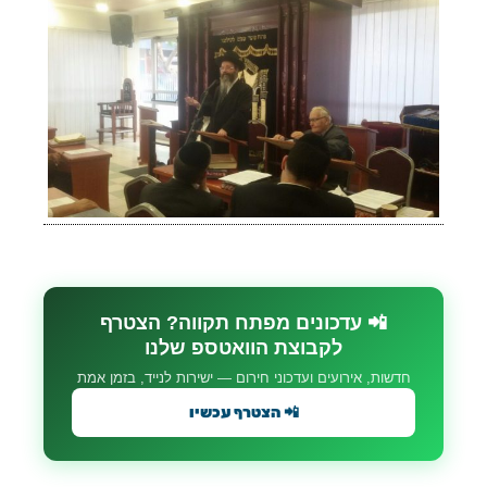
📲 עדכונים מפתח תקווה? הצטרף
לקבוצת הוואטספ שלנו
חדשות, אירועים ועדכוני חירום — ישירות לנייד, בזמן אמת
📲 הצטרף עכשיו