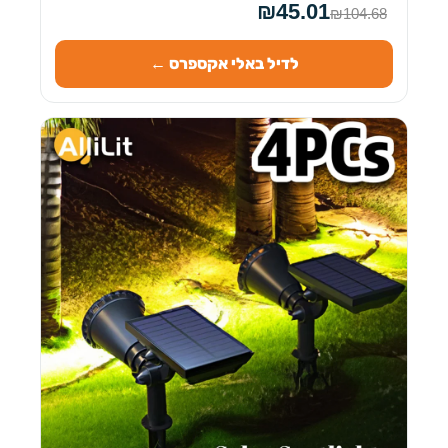
₪45.01
₪104.68
לדיל באלי אקספרס ←