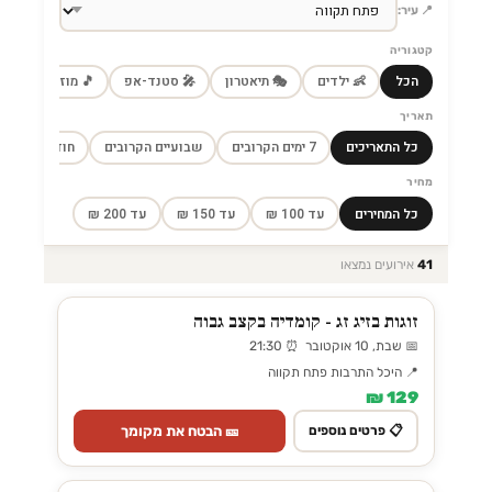
📍 עיר:
קטגוריה
הכל
👶 ילדים
🎭 תיאטרון
🎤 סטנד-אפ
🎵 מוזיקה
🎼
תאריך
כל התאריכים
7 ימים הקרובים
שבועיים הקרובים
חודש הקרוב
מחיר
כל המחירים
עד 100 ₪
עד 150 ₪
עד 200 ₪
41
אירועים נמצאו
זוגות בזיג זג - קומדיה בקצב גבוה
📅 שבת, 10 אוקטובר ⏰ 21:30
📍 היכל התרבות פתח תקווה
129 ₪
🎫 הבטח את מקומך
📋 פרטים נוספים