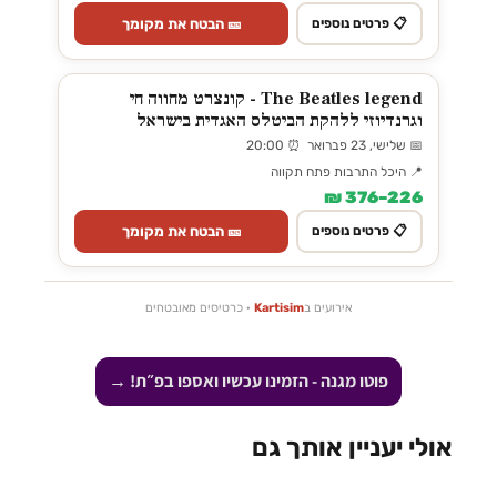
🎫 הבטח את מקומך
📋 פרטים נוספים
The Beatles legend - קונצרט מחווה חי
וגרנדיוזי ללהקת הביטלס האגדית בישראל
📅 שלישי, 23 פברואר ⏰ 20:00
📍 היכל התרבות פתח תקווה
226–376 ₪
🎫 הבטח את מקומך
📋 פרטים נוספים
אירועים ב
Kartisim
· כרטיסים מאובטחים
פוטו מגנה - הזמינו עכשיו ואספו בפ״ת! →
אולי יעניין אותך גם