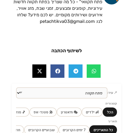
פתח תקוואי" - כל מה שצריך בפתח תקווה חדשות
עירוניות, קופונים ומבצעים, זמני שבת, מזג אוויר,
אירועים ושירותים מקומיים. יש לכם מידע? שלחו
לנו: petachtikva03@gmail.com
לשיתוף הכתבה
📍 עיר:
קטגוריה
הכל
👶 ילדים
🎭 תיאטרון
🎤 סטנד-אפ
🎵 מוזיקה
🎼
תאריך
כל התאריכים
7 ימים הקרובים
שבועיים הקרובים
חודש הקרוב