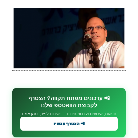
📲 עדכונים מפתח תקווה? הצטרף
לקבוצת הוואטספ שלנו
חדשות, אירועים ועדכוני חירום — ישירות לנייד, בזמן אמת
📲 הצטרף עכשיו