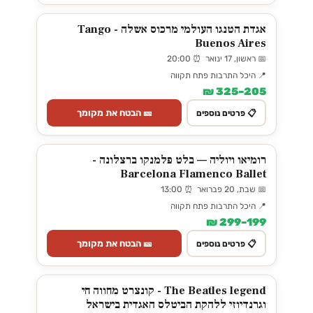
אגדת הטנגו העולמי מרכוס אשלה - Tango
Buenos Aires
📅 ראשון, 17 ינואר ⏰ 20:00
📍 היכל התרבות פתח תקווה
205–325 ₪
🎫 הבטח את מקומך
📋 פרטים נוספים
רומיאו ויוליה — בלט פלמנקו ברצלונה -
Barcelona Flamenco Ballet
📅 שבת, 20 פברואר ⏰ 13:00
📍 היכל התרבות פתח תקווה
199–299 ₪
🎫 הבטח את מקומך
📋 פרטים נוספים
The Beatles legend - קונצרט מחווה חי
וגרנדיוזי ללהקת הביטלס האגדית בישראל