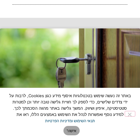
באתר זה נעשה שימוש בטכנולוגיות איסוף מידע כגון Cookies, לרבות על
ידי צדדים שלישיים, כדי לספק לך חוויית גלישה טובה יותר וכן למטרות
סטטיסטיקה, איפיון ושיווק. המשך גלישה באתר מהווה הסכמתך לכך.
נתקעתם בחוץ? המדריך המלא לבחירת איש
למידע נוסף ואפשרות לנהל את השימוש באמצעים הללו, ראו את
המקצוע שיציל אתכם
תנאי השימוש ומדיניות הפרטיות
לכתבה המלאה »
אישור