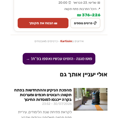
📅 שלישי, 23 פברואר ⏰ 20:00
📍 היכל התרבות פתח תקווה
226–376 ₪
🎫 הבטח את מקומך
📋 פרטים נוספים
אירועים ב
Kartisim
· כרטיסים מאובטחים
פוטו מגנה - הזמינו עכשיו ואספו בפ״ת! →
אולי יעניין אותך גם
מהפכת הניקיון וההתחדשות בפתח
תקווה: רובוטים חכמים ומערכות
בקרה ייכנסו למוסדות החינוך
23:52
30/07/2026
לקראת פתיחת שנת הלימודים, עיריית
פתח תקווה משלימה עבודות שדרוג