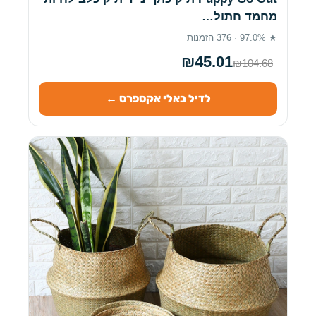
מחמד חתול…
★ 97.0% · 376 הזמנות
₪45.01
₪104.68
לדיל באלי אקספרס ←