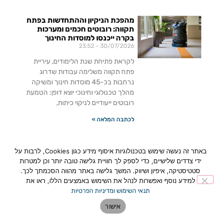
מהפכת הניקיון וההתחדשות בפתח
תקווה: רובוטים חכמים ומערכות
בקרה ייכנסו למוסדות החינוך
23:52
30/07/2026
לקראת פתיחת שנת הלימודים, עיריית
פתח תקווה משלימה עבודות שדרוג
נרחבות בכ-45 מוסדות חינוך ומשיקה
מהלך טכנולוגי וחינוכי יוצא דופן: הטמעת
רובוטים ייעודיים לניקוי כיתות,
לכתבה המלאה »
פתח תקווה: Createch Lab –
באתר זה נעשה שימוש בטכנולוגיות איסוף מידע כגון Cookies, לרבות על
המרכז הראשון בישראל שהופך
ידי צדדים שלישיים, כדי לספק לך חוויית גלישה טובה יותר וכן למטרות
גיימינג ובינה מלאכותית לכלים לשינוי
סטטיסטיקה, איפיון ושיווק. המשך גלישה באתר מהווה הסכמתך לכך.
חברתי
למידע נוסף ואפשרות לנהל את השימוש באמצעים הללו, ראו את
16:48
15/07/2026
תנאי השימוש ומדיניות הפרטיות
פתח תקווה השיקה את Createch Lab –
אישור
המרכז הראשון בישראל שמחבר בין
גיימינג, בינה מלאכותית וכלכלת היוצרים