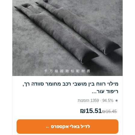
מילוי רווח בין מושבי רכב מחומר סוודה רך,
ריפוד עור…
★ 94.5% · 1359 הזמנות
₪15.51
₪16.45
לדיל באלי אקספרס ←