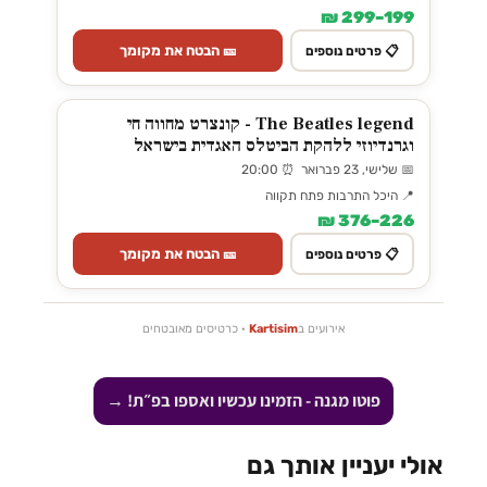
199–299 ₪
🎫 הבטח את מקומך
📋 פרטים נוספים
The Beatles legend - קונצרט מחווה חי
וגרנדיוזי ללהקת הביטלס האגדית בישראל
📅 שלישי, 23 פברואר ⏰ 20:00
📍 היכל התרבות פתח תקווה
226–376 ₪
🎫 הבטח את מקומך
📋 פרטים נוספים
אירועים ב
Kartisim
· כרטיסים מאובטחים
פוטו מגנה - הזמינו עכשיו ואספו בפ״ת! →
אולי יעניין אותך גם