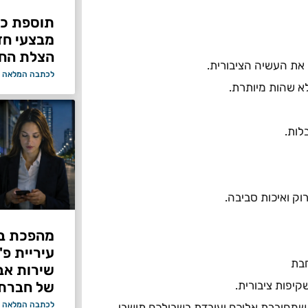
תוספת כוח
מבצעי ח
הצלת החי
 את העשיה הציבורית.
לכתבה המלאה 
לא שהות מיותרת.
לות.
וק ואיכות סביבה.
מהפכת בי
עיריית פ
חבת
של חברת Bond ללא על
קיפות ציבורית.
לכתבה המלאה 
 שמחוברת אליכם ועובדת בשבילכם תושבי