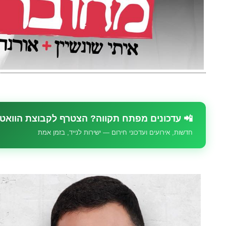
📲 עדכונים מפתח תקווה? הצטרף לקבוצת הוואט
חדשות, אירועים ועדכוני חירום — ישירות לנייד, בזמן אמת