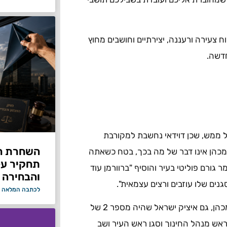
רוח צעירה ורעננה, יצירתיים וחושבים מחוץ
חדשה.
ל ממש, שכן דוידאי נחשבת למקורבת
מכהן אינו דבר של מה בכך, בטח כשאתה
תחקיר על 
גורם פוליטי בעיר והוסיף "ברוורמן עוד
והבחירה 
נים שלו עוזבים ורצים עצמאית".
לכתבה המלאה 
דוידאי היא לא היחידה שעזבה את רשימתו של ראש העיר המכהן, גם איציק ישראל שהיה מספר 2 של
אש מנהל החינוך וסגן ראש העיר ושב