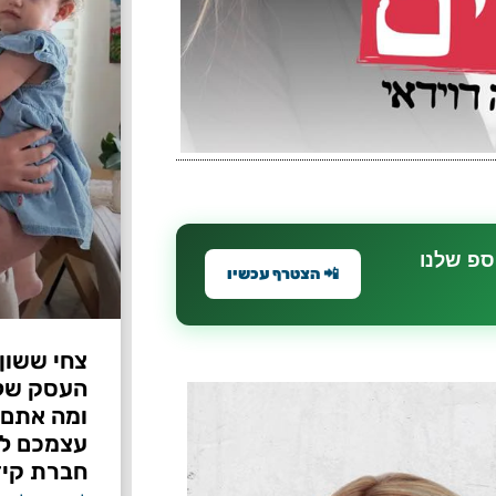
ספ שלנו
📲 הצטרף עכשיו
צחי ששון
ומה אתם 
עצמכם לפ
חברת קיד