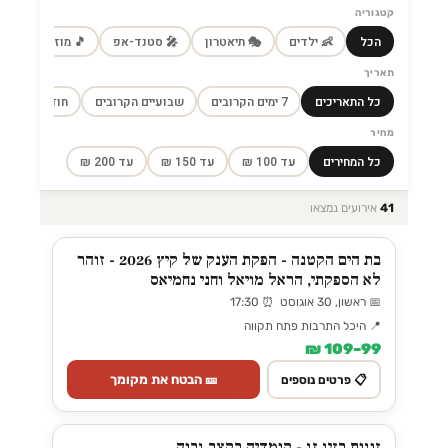
קטגוריה
הכל
👶 ילדים
🎭 תיאטרון
🎤 סטנד-אפ
🎵 מוזיקה
🎼
תאריך
כל התאריכים
7 ימים הקרובים
שבועיים הקרובים
חודש הקרוב
מחיר
כל המחירים
עד 100 ₪
עד 150 ₪
עד 200 ₪
41
אירועים נמצאו
בת הים הקטנה - הפקת הענק של קיץ 2026 - זוהר
לא הספקתי, הראל מויאל וחני נחמיאס
📅 ראשון, 30 אוגוסט ⏰ 17:30
📍 היכל התרבות פתח תקווה
99–109 ₪
🎫 הבטח את מקומך
📋 פרטים נוספים
זוגות בזיג זג - קומדיה בקצב גבוה