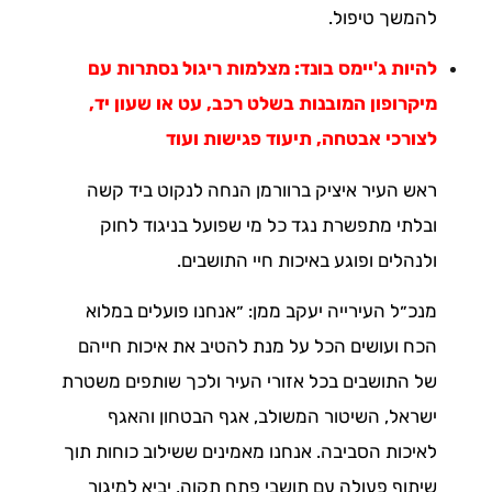
להמשך טיפול.
להיות ג'יימס בונד: מצלמות ריגול נסתרות עם
מיקרופון המובנות בשלט רכב, עט או שעון יד,
לצורכי אבטחה, תיעוד פגישות ועוד
ראש העיר איציק ברוורמן הנחה לנקוט ביד קשה
ובלתי מתפשרת נגד כל מי שפועל בניגוד לחוק
ולנהלים ופוגע באיכות חיי התושבים.
מנכ״ל העירייה יעקב ממן: ״אנחנו פועלים במלוא
הכח ועושים הכל על מנת להטיב את איכות חייהם
של התושבים בכל אזורי העיר ולכך שותפים משטרת
ישראל, השיטור המשולב, אגף הבטחון והאגף
לאיכות הסביבה. אנחנו מאמינים ששילוב כוחות תוך
שיתוף פעולה עם תושבי פתח תקוה, יביא למיגור