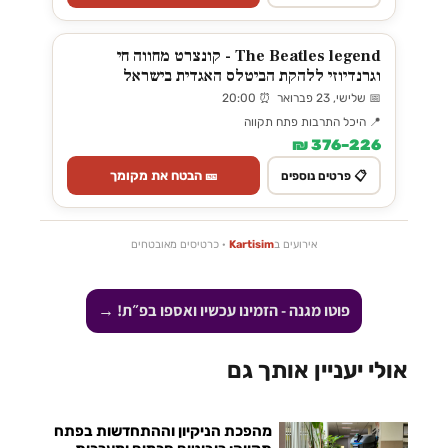
The Beatles legend - קונצרט מחווה חי
וגרנדיוזי ללהקת הביטלס האגדית בישראל
📅 שלישי, 23 פברואר ⏰ 20:00
📍 היכל התרבות פתח תקווה
226–376 ₪
🎫 הבטח את מקומך
📋 פרטים נוספים
אירועים ב
Kartisim
· כרטיסים מאובטחים
פוטו מגנה - הזמינו עכשיו ואספו בפ״ת! →
אולי יעניין אותך גם
מהפכת הניקיון וההתחדשות בפתח