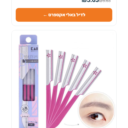
₪5.63
לדיל באלי אקספרס ←