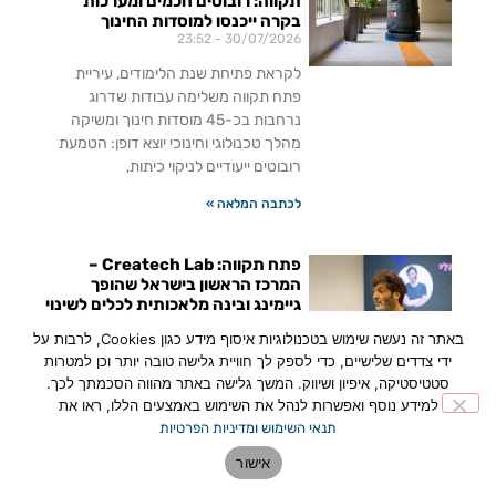
תקווה: רובוטים חכמים ומערכות
בקרה ייכנסו למוסדות החינוך
23:52
30/07/2026
לקראת פתיחת שנת הלימודים, עיריית
פתח תקווה משלימה עבודות שדרוג
נרחבות בכ-45 מוסדות חינוך ומשיקה
מהלך טכנולוגי וחינוכי יוצא דופן: הטמעת
רובוטים ייעודיים לניקוי כיתות,
לכתבה המלאה »
פתח תקווה: Createch Lab –
המרכז הראשון בישראל שהופך
גיימינג ובינה מלאכותית לכלים לשינוי
חברתי
באתר זה נעשה שימוש בטכנולוגיות איסוף מידע כגון Cookies, לרבות על
16:48
15/07/2026
ידי צדדים שלישיים, כדי לספק לך חוויית גלישה טובה יותר וכן למטרות
פתח תקווה השיקה את Createch Lab –
סטטיסטיקה, איפיון ושיווק. המשך גלישה באתר מהווה הסכמתך לכך.
המרכז הראשון בישראל שמחבר בין
למידע נוסף ואפשרות לנהל את השימוש באמצעים הללו, ראו את
גיימינג, בינה מלאכותית וכלכלת היוצרים
תנאי השימוש ומדיניות הפרטיות
לטיפול באתגרים חברתיים כמו חרמות,
אישור
בדידות ובריאות נפשית.