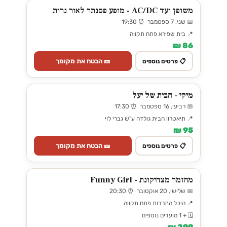
משופן ועד AC/DC - מופע פסנתר לאור נרות
📅 שני, 7 ספטמבר ⏰ 19:30
📍 בית שפירא פתח תקווה
86 ₪
🎫 הבטח את מקומך
📋 פרטים נוספים
מיקי - הבית של יעל
📅 רביעי, 16 ספטמבר ⏰ 17:30
📍 תיאטרון הבית גולדה ע"ש גברי לוי
95 ₪
🎫 הבטח את מקומך
📋 פרטים נוספים
מחזמר מצחיקונת - Funny Girl
📅 שלישי, 20 אוקטובר ⏰ 20:30
📍 היכל התרבות פתח תקווה
🗓️ + 1 מועדים נוספים