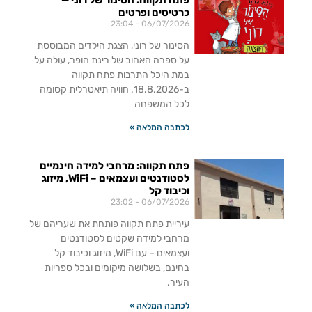
פתח תקווה: הסינור של רוני —
כרטיסים ופרטים
23:04
06/07/2026
הסינור של רוני, הצגת הילדים המבוססת
על ספרה האהוב של רינת הופר, עולה על
במת היכל התרבות פתח תקווה
ב-18.8.2026. חוויה תיאטרלית קסומה
לכל המשפחה
לכתבה המלאה »
פתח תקווה: מרחבי למידה חינמיים
לסטודנטים ועצמאים – WiFi, מיזוג
וכיבוד קל
23:02
06/07/2026
עיריית פתח תקווה פותחת את שעריהם של
מרחבי למידה שקטים לסטודנטים
ועצמאים – עם WiFi, מיזוג וכיבוד קל
בחינם, בשלושה מיקומים ובכל ספריות
העיר.
לכתבה המלאה »