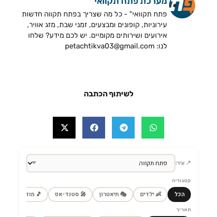
מערכת פתח תקוואי
פתח תקוואי" - כל מה שצריך בפתח תקווה חדשות
עירוניות, קופונים ומבצעים, זמני שבת, מזג אוויר,
אירועים ושירותים מקומיים. יש לכם מידע? שלחו
לנו: petachtikva03@gmail.com
לשיתוף הכתבה
📍 עיר:
קטגוריה
הכל
👶 ילדים
🎭 תיאטרון
🎤 סטנד-אפ
🎵 מוזיקה
🎼
תאריך