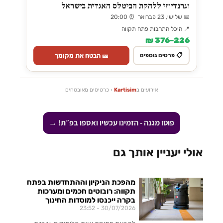
וגרנדיוזי ללהקת הביטלס האגדית בישראל
📅 שלישי, 23 פברואר ⏰ 20:00
📍 היכל התרבות פתח תקווה
226–376 ₪
🎫 הבטח את מקומך
📋 פרטים נוספים
אירועים ב
Kartisim
· כרטיסים מאובטחים
פוטו מגנה - הזמינו עכשיו ואספו בפ״ת! →
אולי יעניין אותך גם
מהפכת הניקיון וההתחדשות בפתח
תקווה: רובוטים חכמים ומערכות
בקרה ייכנסו למוסדות החינוך
23:52
30/07/2026