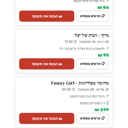
📍 בית שפירא פתח תקווה
86 ₪
🎫 הבטח את מקומך
📋 פרטים נוספים
מיקי - הבית של יעל
📅 רביעי, 16 ספטמבר ⏰ 17:30
📍 תיאטרון הבית גולדה ע"ש גברי לוי
95 ₪
🎫 הבטח את מקומך
📋 פרטים נוספים
מחזמר מצחיקונת - Funny Girl
📅 שלישי, 20 אוקטובר ⏰ 20:30
📍 היכל התרבות פתח תקווה
🗓️ + 1 מועדים נוספים
299 ₪
🎫 הבטח את מקומך
📋 פרטים נוספים