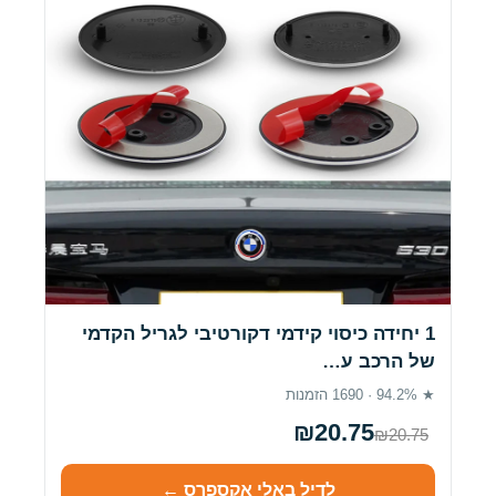
1 יחידה כיסוי קידמי דקורטיבי לגריל הקדמי
של הרכב ע…
★ 94.2% · 1690 הזמנות
₪20.75
₪20.75
לדיל באלי אקספרס ←