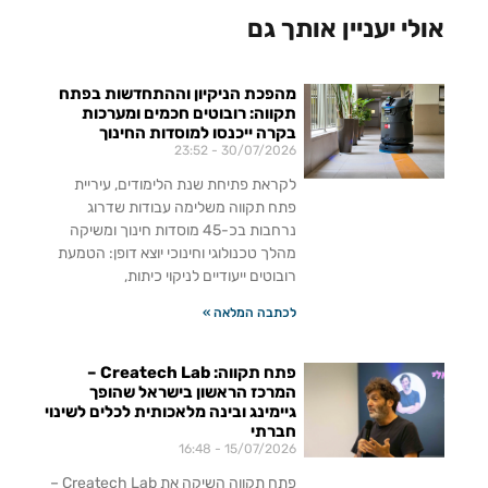
אולי יעניין אותך גם
מהפכת הניקיון וההתחדשות בפתח
תקווה: רובוטים חכמים ומערכות
בקרה ייכנסו למוסדות החינוך
23:52
30/07/2026
לקראת פתיחת שנת הלימודים, עיריית
פתח תקווה משלימה עבודות שדרוג
נרחבות בכ-45 מוסדות חינוך ומשיקה
מהלך טכנולוגי וחינוכי יוצא דופן: הטמעת
רובוטים ייעודיים לניקוי כיתות,
לכתבה המלאה »
פתח תקווה: Createch Lab –
המרכז הראשון בישראל שהופך
גיימינג ובינה מלאכותית לכלים לשינוי
חברתי
16:48
15/07/2026
פתח תקווה השיקה את Createch Lab –