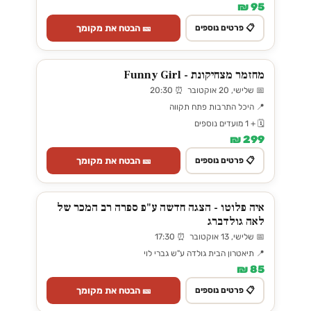
95 ₪
🎫 הבטח את מקומך
📋 פרטים נוספים
מחזמר מצחיקונת - Funny Girl
📅 שלישי, 20 אוקטובר ⏰ 20:30
📍 היכל התרבות פתח תקווה
🗓️ + 1 מועדים נוספים
299 ₪
🎫 הבטח את מקומך
📋 פרטים נוספים
איה פלוטו - הצגה חדשה ע"פ ספרה רב המכר של
לאה גולדברג
📅 שלישי, 13 אוקטובר ⏰ 17:30
📍 תיאטרון הבית גולדה ע"ש גברי לוי
85 ₪
🎫 הבטח את מקומך
📋 פרטים נוספים