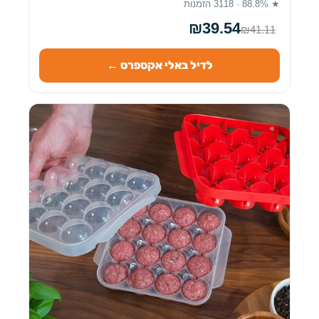
★ 88.8% · 3118 הזמנות
₪39.54
₪41.11
לדיל באלי אקספרס ←