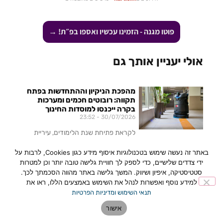
פוטו מגנה - הזמינו עכשיו ואספו בפ״ת! →
אולי יעניין אותך גם
מהפכת הניקיון וההתחדשות בפתח
תקווה: רובוטים חכמים ומערכות
בקרה ייכנסו למוסדות החינוך
23:52
30/07/2026
לקראת פתיחת שנת הלימודים, עיריית
פתח תקווה משלימה עבודות שדרוג
באתר זה נעשה שימוש בטכנולוגיות איסוף מידע כגון Cookies, לרבות על
נרחבות בכ-45 מוסדות חינוך ומשיקה
ידי צדדים שלישיים, כדי לספק לך חוויית גלישה טובה יותר וכן למטרות
מהלך טכנולוגי וחינוכי יוצא דופן: הטמעת
סטטיסטיקה, איפיון ושיווק. המשך גלישה באתר מהווה הסכמתך לכך.
רובוטים ייעודיים לניקוי כיתות,
למידע נוסף ואפשרות לנהל את השימוש באמצעים הללו, ראו את
לכתבה המלאה »
תנאי השימוש ומדיניות הפרטיות
אישור
פתח תקווה: Createch Lab –