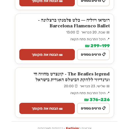
🎫 הבטח את מקומך
📋 פרטים נוספים
רומיאו ויוליה — בלט פלמנקו ברצלונה -
Barcelona Flamenco Ballet
📅 שבת, 20 פברואר ⏰ 13:00
📍 היכל התרבות פתח תקווה
199–299 ₪
🎫 הבטח את מקומך
📋 פרטים נוספים
The Beatles legend - קונצרט מחווה חי
וגרנדיוזי ללהקת הביטלס האגדית בישראל
📅 שלישי, 23 פברואר ⏰ 20:00
📍 היכל התרבות פתח תקווה
226–376 ₪
🎫 הבטח את מקומך
📋 פרטים נוספים
אירועים ב
Kartisim
· כרטיסים מאובטחים