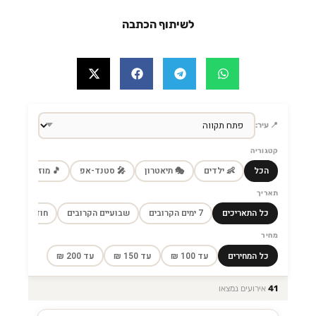
לשיתוף הכתבה
📍 עיר:
קטגוריה
הכל
👶 ילדים
🎭 תיאטרון
🎤 סטנד-אפ
🎵 מוזיקה
🎼
תאריך
כל התאריכים
7 ימים הקרובים
שבועיים הקרובים
חודש הקרוב
מחיר
כל המחירים
עד 100 ₪
עד 150 ₪
עד 200 ₪
41
אירועים נמצאו