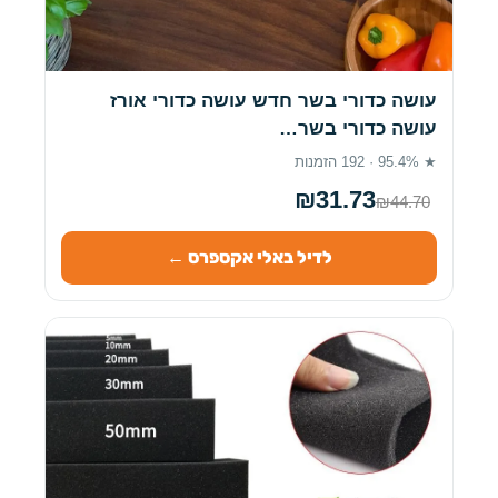
עושה כדורי בשר חדש עושה כדורי אורז
עושה כדורי בשר…
★ 95.4% · 192 הזמנות
₪31.73
₪44.70
לדיל באלי אקספרס ←