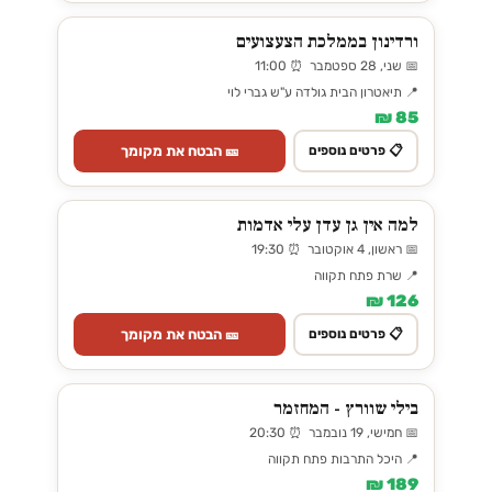
ורדינון בממלכת הצעצועים
📅 שני, 28 ספטמבר ⏰ 11:00
📍 תיאטרון הבית גולדה ע"ש גברי לוי
85 ₪
🎫 הבטח את מקומך
📋 פרטים נוספים
למה אין גן עדן עלי אדמות
📅 ראשון, 4 אוקטובר ⏰ 19:30
📍 שרת פתח תקווה
126 ₪
🎫 הבטח את מקומך
📋 פרטים נוספים
בילי שוורץ - המחזמר
📅 חמישי, 19 נובמבר ⏰ 20:30
📍 היכל התרבות פתח תקווה
189 ₪