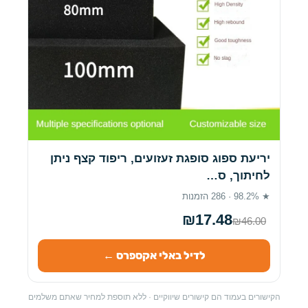
יריעת ספוג סופגת זעזועים, ריפוד קצף ניתן
לחיתוך, ס…
★ 98.2% · 286 הזמנות
₪17.48
₪46.00
לדיל באלי אקספרס ←
הקישורים בעמוד הם קישורים שיווקיים · ללא תוספת למחיר שאתם משלמים