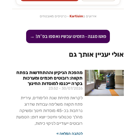
אירועים ב
Kartisim
· כרטיסים מאובטחים
פוטו מגנה - הזמינו עכשיו ואספו בפ״ת! →
אולי יעניין אותך גם
מהפכת הניקיון וההתחדשות בפתח
תקווה: רובוטים חכמים ומערכות
בקרה ייכנסו למוסדות החינוך
23:52
30/07/2026
לקראת פתיחת שנת הלימודים, עיריית
פתח תקווה משלימה עבודות שדרוג
נרחבות בכ-45 מוסדות חינוך ומשיקה
מהלך טכנולוגי וחינוכי יוצא דופן: הטמעת
רובוטים ייעודיים לניקוי כיתות,
לכתבה המלאה »