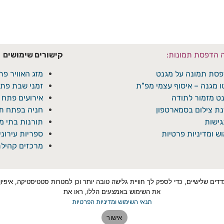
ה הדפסת תמונות:
קישורים שימושים
סת תמונה על מגנט
מזג האוויר פת
ו מגנה – איסוף עצמי מפ"ת
זמני שבת פתח
ט מזמור לתודה
אירועים פתח 
ת צילום בסמארטפון
חניה בפתח תק
ישות
תורנות בתי 
ש ומדיניות פרטיות
ספריות עירונ
מרכזים קהילת
טכנולוגיות איסוף מידע כגון Cookies, לרבות על ידי צדדים שלישיים, כדי לספק לך חוויית גלישה טובה יותר ו
את השימוש באמצעים הללו, ראו את
תנאי השימוש ומדיניות הפרטיות
אישור