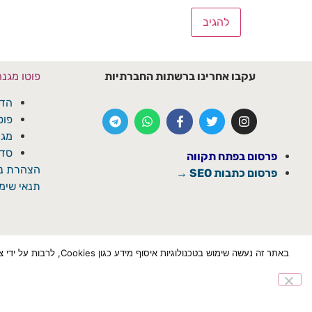
עקבו אחרינו ברשתות החברתיות
פוטו מגנ
הדפ
פוט
מגנ
סדנ
פרסום בפתח תקווה
הצהרת נג
פרסום כתבות SEO →
תנאי שימו
באתר זה נעשה שימוש ב
הצטרף לוואטספ
✕
© כל הזכויות שמורת ל'פתח תקוואי'