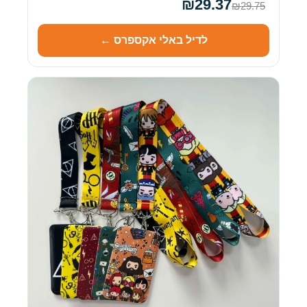
₪29.37
₪29.75
לדיל באלי אקספרס ←