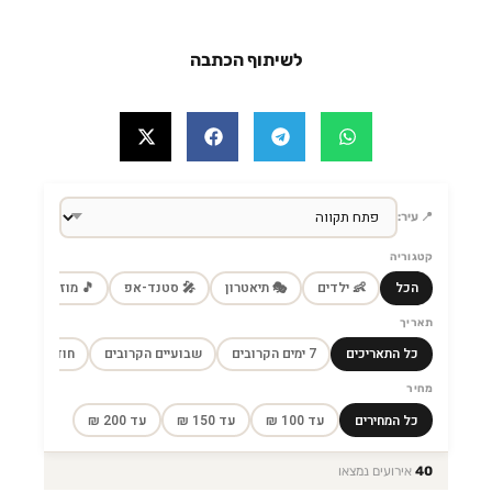
לשיתוף הכתבה
📍 עיר:
קטגוריה
הכל
👶 ילדים
🎭 תיאטרון
🎤 סטנד-אפ
🎵 מוזיקה
🎼
תאריך
כל התאריכים
7 ימים הקרובים
שבועיים הקרובים
חודש הקרוב
מחיר
כל המחירים
עד 100 ₪
עד 150 ₪
עד 200 ₪
40
אירועים נמצאו