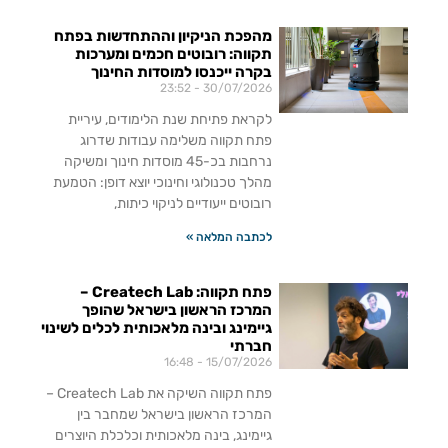
מהפכת הניקיון וההתחדשות בפתח
תקווה: רובוטים חכמים ומערכות
בקרה ייכנסו למוסדות החינוך
23:52
30/07/2026
לקראת פתיחת שנת הלימודים, עיריית
פתח תקווה משלימה עבודות שדרוג
נרחבות בכ-45 מוסדות חינוך ומשיקה
מהלך טכנולוגי וחינוכי יוצא דופן: הטמעת
רובוטים ייעודיים לניקוי כיתות,
לכתבה המלאה »
פתח תקווה: Createch Lab –
המרכז הראשון בישראל שהופך
גיימינג ובינה מלאכותית לכלים לשינוי
חברתי
16:48
15/07/2026
פתח תקווה השיקה את Createch Lab –
המרכז הראשון בישראל שמחבר בין
גיימינג, בינה מלאכותית וכלכלת היוצרים