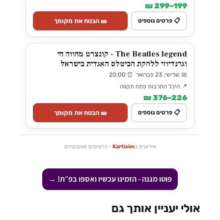
199–299 ₪
🎫 הבטח את מקומך
📋 פרטים נוספים
The Beatles legend - קונצרט מחווה חי
וגרנדיוזי ללהקת הביטלס האגדית בישראל
📅 שלישי, 23 פברואר ⏰ 20:00
📍 היכל התרבות פתח תקווה
226–376 ₪
🎫 הבטח את מקומך
📋 פרטים נוספים
אירועים ב
Kartisim
· כרטיסים מאובטחים
פוטו מגנה - הזמינו עכשיו ואספו בפ״ת! →
אולי יעניין אותך גם