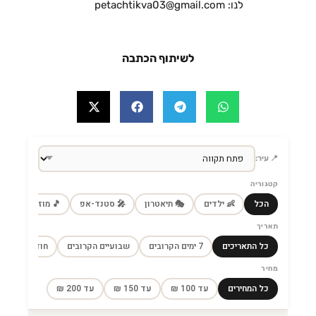
לנו: petachtikva03@gmail.com
לשיתוף הכתבה
📍 עיר:
קטגוריה
הכל
👶 ילדים
🎭 תיאטרון
🎤 סטנד-אפ
🎵 מוזיקה
🎼
תאריך
כל התאריכים
7 ימים הקרובים
שבועיים הקרובים
חודש הקרוב
מחיר
כל המחירים
עד 100 ₪
עד 150 ₪
עד 200 ₪