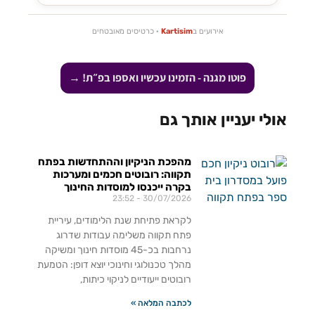
אירועים ב
Kartisim
· כרטיסים מאובטחים
פוטו מגנה - הזמינו עכשיו ואספו בפ״ת! →
אולי יעניין אותך גם
מהפכת הניקיון וההתחדשות בפתח
תקווה: רובוטים חכמים ומערכות
בקרה ייכנסו למוסדות החינוך
23:52
30/07/2026
לקראת פתיחת שנת הלימודים, עיריית
פתח תקווה משלימה עבודות שדרוג
נרחבות בכ-45 מוסדות חינוך ומשיקה
מהלך טכנולוגי וחינוכי יוצא דופן: הטמעת
רובוטים ייעודיים לניקוי כיתות,
לכתבה המלאה »