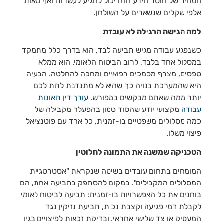
המחיר של חוסר הידע הזה יכול להגיע לעשרות ואף מאות
אלפי שקלים שנשארים על השולחן.
למה הגישה הרגילה לא עובדת
כשנפגע עבודה מגיש תביעה לבד, הוא בדרך כלל מתמקד
במסלול אחד בלבד, לרוב הביטוח הלאומי. הוא ממלא
טפסים, מצרף מסמכים רפואיים ומחכה להחלטה. הבעיה
היא שהמערכת בנויה כך שהיא לא מתנדבת לתת לכם
יותר ממה שאתם מבקשים במפורש.
עורך
דין
תאונות
עבודה
מקצועי יודע שהסוד טמון בהפעלה מקבילה של
כמה מסלולים משפטיים בו-זמנית, כל אחד עם פוטנציאל
פיצוי משלו.
הטכניקה שמשנה את התמונה לחלוטין
המומחים בתחום עובדים בשיטה שנקראת "אסטרטגיית
המסלולים המקבילים". במקום להסתפק בתביעה אחת, הם
בוחנים את כל האפשרויות בו-זמנית: תביעה לביטוח לאומי
לקבלת דמי פגיעה וקצבת נכות, תביעת נזיקין נגד
המעסיק או צד שלישי אחראי, ובדיקת זכאות לפיצויים בגין