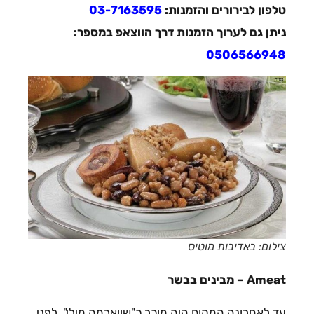
טלפון לבירורים והזמנות:
03-7163595
ניתן גם לערוך הזמנות דרך הווצאפ במספר:
0506566948
צילום: באדיבות מוטיס
Ameat – מבינים בבשר
עד לאחרונה המקום היה מוכר כ"שווארמה מילי". לפני