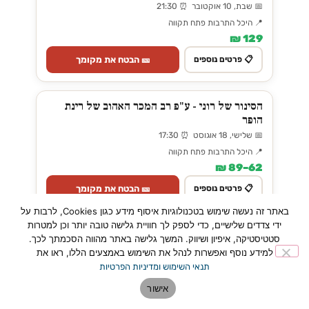
📅 שבת, 10 אוקטובר ⏰ 21:30
📍 היכל התרבות פתח תקווה
129 ₪
🎫 הבטח את מקומך
📋 פרטים נוספים
הסינור של רוני - ע"פ רב המכר האהוב של רינת
הופר
📅 שלישי, 18 אוגוסט ⏰ 17:30
📍 היכל התרבות פתח תקווה
62–89 ₪
🎫 הבטח את מקומך
📋 פרטים נוספים
באתר זה נעשה שימוש בטכנולוגיות איסוף מידע כגון Cookies, לרבות על
ידי צדדים שלישיים, כדי לספק לך חוויית גלישה טובה יותר וכן למטרות
מיקה שלי - מחזמר משיריו של יאיר רוזנבלום
סטטיסטיקה, איפיון ושיווק. המשך גלישה באתר מהווה הסכמתך לכך.
📅 שבת, 8 אוגוסט ⏰ 21:30
למידע נוסף ואפשרות לנהל את השימוש באמצעים הללו, ראו את
תנאי השימוש ומדיניות הפרטיות
📍 היכל התרבות פתח תקווה
149–189 ₪
אישור
🎫 הבטח את מקומך
📋 פרטים נוספים