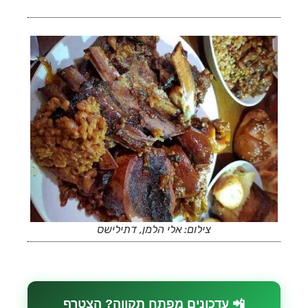
צילום: אלי הלמן, דתילישס
📲 עדכונים מפתח תקווה? הצטרף