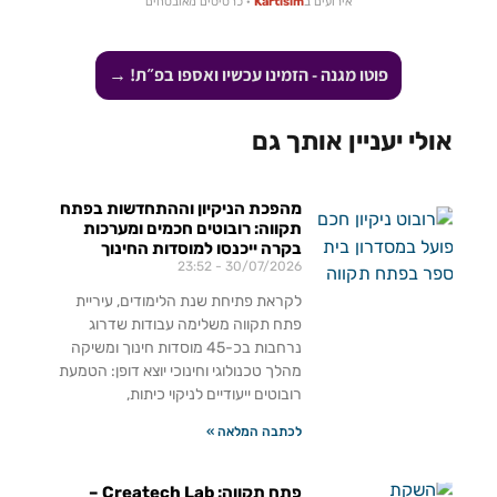
אירועים ב
Kartisim
· כרטיסים מאובטחים
פוטו מגנה - הזמינו עכשיו ואספו בפ״ת! →
אולי יעניין אותך גם
מהפכת הניקיון וההתחדשות בפתח
תקווה: רובוטים חכמים ומערכות
בקרה ייכנסו למוסדות החינוך
23:52
30/07/2026
לקראת פתיחת שנת הלימודים, עיריית
פתח תקווה משלימה עבודות שדרוג
נרחבות בכ-45 מוסדות חינוך ומשיקה
מהלך טכנולוגי וחינוכי יוצא דופן: הטמעת
רובוטים ייעודיים לניקוי כיתות,
לכתבה המלאה »
פתח תקווה: Createch Lab –