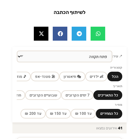
לשיתוף הכתבה
📍 עיר:
קטגוריה
הכל
👶 ילדים
🎭 תיאטרון
🎤 סטנד-אפ
🎵 מוזיקה
🎼
תאריך
כל התאריכים
7 ימים הקרובים
שבועיים הקרובים
חודש הקרוב
מחיר
כל המחירים
עד 100 ₪
עד 150 ₪
עד 200 ₪
41
אירועים נמצאו