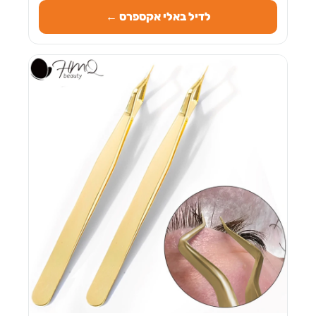
לדיל באלי אקספרס ←