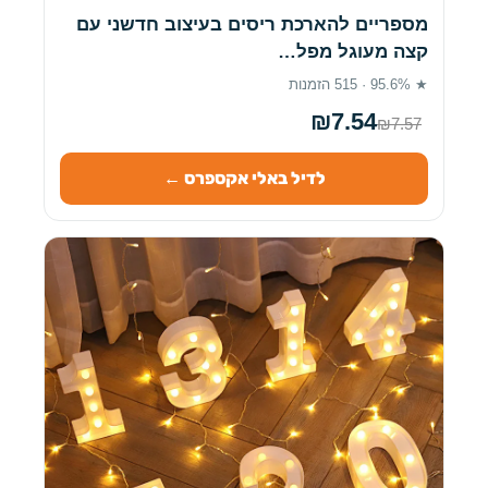
מספריים להארכת ריסים בעיצוב חדשני עם
קצה מעוגל מפל…
★ 95.6% · 515 הזמנות
₪7.54
₪7.57
לדיל באלי אקספרס ←