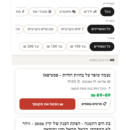
קטגוריה
הכל
👶 ילדים
🎭 תיאטרון
🎤 סטנד-אפ
🎵 מוזיקה
🎼
תאריך
כל התאריכים
7 ימים הקרובים
שבועיים הקרובים
חודש הקרוב
מחיר
כל המחירים
עד 100 ₪
עד 150 ₪
עד 200 ₪
40
אירועים נמצאו
נעמה סופר על בחוות החיות - פסטיפאן
📅 שלישי, 11 אוגוסט ⏰ 17:00
📍 היכל התרבות פתח תקווה
59–89 ₪
🎫 הבטח את מקומך
📋 פרטים נוספים
בת הים הקטנה - הפקת הענק של קיץ 2026 - זוהר
לא הספקתי, הראל מויאל וחני נחמיאס