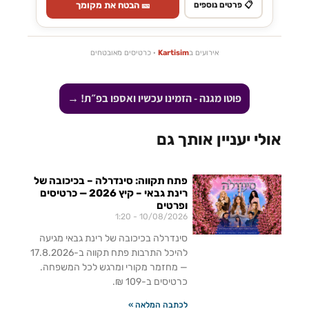
🎫 הבטח את מקומך
📋 פרטים נוספים
אירועים ב
Kartisim
· כרטיסים מאובטחים
פוטו מגנה - הזמינו עכשיו ואספו בפ״ת! →
אולי יעניין אותך גם
פתח תקווה: סינדרלה – בכיכובה של
רינת גבאי – קיץ 2026 — כרטיסים
ופרטים
1:20
10/08/2026
סינדרלה בכיכובה של רינת גבאי מגיעה
להיכל התרבות פתח תקווה ב-17.8.2026
— מחזמר מקורי ומרגש לכל המשפחה.
כרטיסים ב-109 ₪.
לכתבה המלאה »