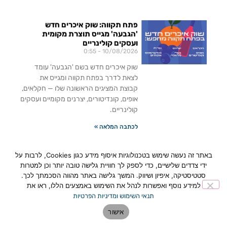
פתח תקווה: שוק איכרים חדש
'הגבעה' מגייס תוצרת מקומית
ועסקים קולינריים
0:55
10/08/2026
שוק איכרים חדש בשם 'הגבעה' עומד
לצאת לדרך בפתח תקווה ומגייס את
קבוצת המציגים הראשונה שלו — חקלאים,
אופים, קונדיטורים, יצרנים מקומיים ועסקים
קולינריים.
לכתבה המלאה »
תערוכת "נוי" בפתח תקווה: מוזיאון
באתר זה נעשה שימוש בטכנולוגיות איסוף מידע כגון Cookies, לרבות על
פתח תקווה לאמנות מציג תערוכה
ידי צדדים שלישיים, כדי לספק לך חוויית גלישה טובה יותר וכן למטרות
ייחודית בבית מגורים בכפר גנים
סטטיסטיקה, איפיון ושיווק. המשך גלישה באתר מהווה הסכמתך לכך.
0:34
10/08/2026
למידע נוסף ואפשרות לנהל את השימוש באמצעים הללו, ראו את
תנאי השימוש ומדיניות הפרטיות
מוזיאון פתח תקווה לאמנות יוצא מחוץ
לכתליו ומציג את התערוכה הקבוצתית "נוי"
אישור
בבית פרטי ברחוב טרומפלדור 52. האמן