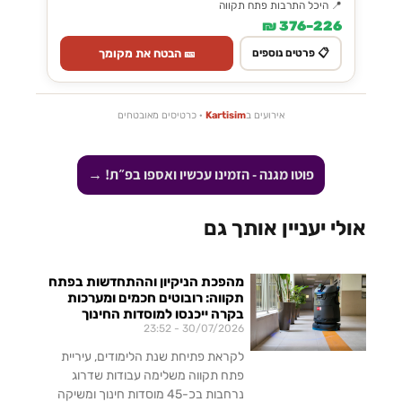
📍 היכל התרבות פתח תקווה
226–376 ₪
🎫 הבטח את מקומך
📋 פרטים נוספים
אירועים ב
Kartisim
· כרטיסים מאובטחים
פוטו מגנה - הזמינו עכשיו ואספו בפ״ת! →
אולי יעניין אותך גם
מהפכת הניקיון וההתחדשות בפתח
תקווה: רובוטים חכמים ומערכות
בקרה ייכנסו למוסדות החינוך
23:52
30/07/2026
לקראת פתיחת שנת הלימודים, עיריית
פתח תקווה משלימה עבודות שדרוג
נרחבות בכ-45 מוסדות חינוך ומשיקה