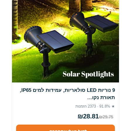
9 נוריות LED סולאריות, עמידות למים IP65,
תאורת נקו…
★ 91.8% · 2373 הזמנות
₪28.81
₪29.75