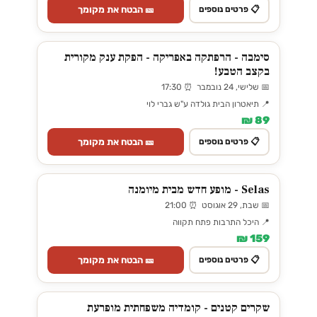
🎫 הבטח את מקומך
📋 פרטים נוספים
סימבה - הרפתקה באפריקה - הפקת ענק מקורית
בקצב הטבע!
📅 שלישי, 24 נובמבר ⏰ 17:30
📍 תיאטרון הבית גולדה ע"ש גברי לוי
89 ₪
🎫 הבטח את מקומך
📋 פרטים נוספים
Selas - מופע חדש מבית מיומנה
📅 שבת, 29 אוגוסט ⏰ 21:00
📍 היכל התרבות פתח תקווה
159 ₪
🎫 הבטח את מקומך
📋 פרטים נוספים
שקרים קטנים - קומדיה משפחתית מופרעת