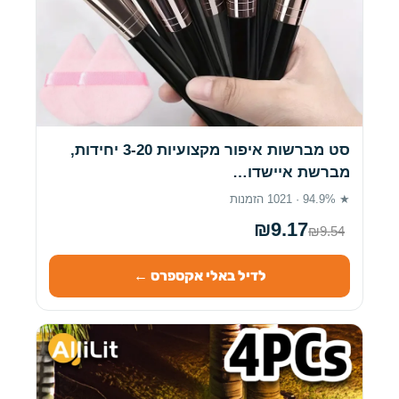
סט מברשות איפור מקצועיות 3-20 יחידות,
מברשת איישדו…
★ 94.9% · 1021 הזמנות
₪9.17
₪9.54
לדיל באלי אקספרס ←