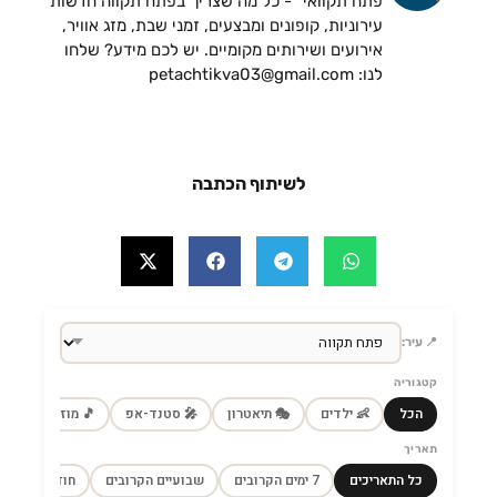
פתח תקוואי" - כל מה שצריך בפתח תקווה חדשות
עירוניות, קופונים ומבצעים, זמני שבת, מזג אוויר,
אירועים ושירותים מקומיים. יש לכם מידע? שלחו
לנו: petachtikva03@gmail.com
לשיתוף הכתבה
📍 עיר:
קטגוריה
הכל
👶 ילדים
🎭 תיאטרון
🎤 סטנד-אפ
🎵 מוזיקה
🎼
תאריך
כל התאריכים
7 ימים הקרובים
שבועיים הקרובים
חודש הקרוב