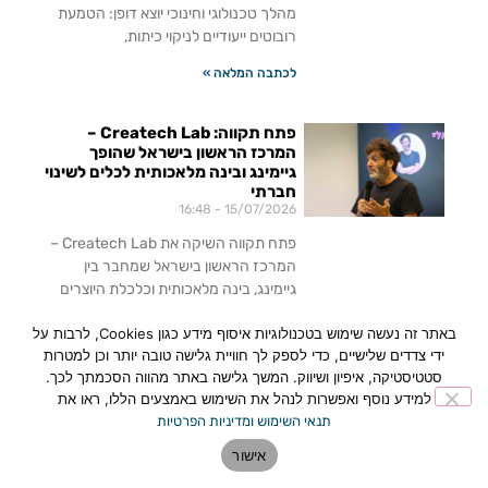
מהלך טכנולוגי וחינוכי יוצא דופן: הטמעת
רובוטים ייעודיים לניקוי כיתות,
לכתבה המלאה »
פתח תקווה: Createch Lab –
המרכז הראשון בישראל שהופך
גיימינג ובינה מלאכותית לכלים לשינוי
חברתי
16:48
15/07/2026
פתח תקווה השיקה את Createch Lab –
המרכז הראשון בישראל שמחבר בין
גיימינג, בינה מלאכותית וכלכלת היוצרים
לטיפול באתגרים חברתיים כמו חרמות,
באתר זה נעשה שימוש בטכנולוגיות איסוף מידע כגון Cookies, לרבות על
בדידות ובריאות נפשית.
ידי צדדים שלישיים, כדי לספק לך חוויית גלישה טובה יותר וכן למטרות
לכתבה המלאה »
סטטיסטיקה, איפיון ושיווק. המשך גלישה באתר מהווה הסכמתך לכך.
למידע נוסף ואפשרות לנהל את השימוש באמצעים הללו, ראו את
תנאי השימוש ומדיניות הפרטיות
אישור