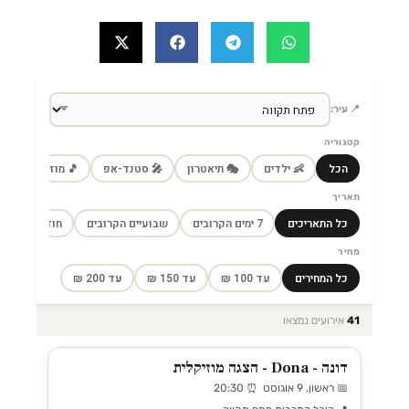
📍 עיר:
קטגוריה
הכל
👶 ילדים
🎭 תיאטרון
🎤 סטנד-אפ
🎵 מוזיקה
🎼
תאריך
כל התאריכים
7 ימים הקרובים
שבועיים הקרובים
חודש הקרוב
מחיר
כל המחירים
עד 100 ₪
עד 150 ₪
עד 200 ₪
41
אירועים נמצאו
דונה - Dona - הצגה מוזיקלית
📅 ראשון, 9 אוגוסט ⏰ 20:30