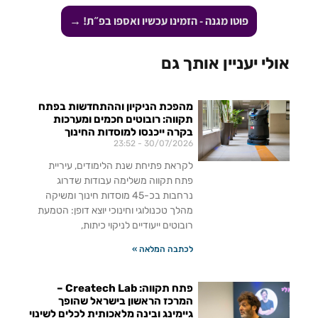
פוטו מגנה - הזמינו עכשיו ואספו בפ״ת! →
אולי יעניין אותך גם
מהפכת הניקיון וההתחדשות בפתח
תקווה: רובוטים חכמים ומערכות
בקרה ייכנסו למוסדות החינוך
23:52
30/07/2026
לקראת פתיחת שנת הלימודים, עיריית
פתח תקווה משלימה עבודות שדרוג
נרחבות בכ-45 מוסדות חינוך ומשיקה
מהלך טכנולוגי וחינוכי יוצא דופן: הטמעת
רובוטים ייעודיים לניקוי כיתות,
לכתבה המלאה »
פתח תקווה: Createch Lab –
המרכז הראשון בישראל שהופך
גיימינג ובינה מלאכותית לכלים לשינוי