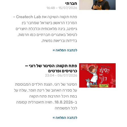
חברתי
16:48
15/07/2026
פתח תקווה השיקה את Createch Lab –
המרכז הראשון בישראל שמחבר בין
גיימינג, בינה מלאכותית וכלכלת היוצרים
לטיפול באתגרים חברתיים כמו חרמות,
בדידות ובריאות נפשית.
לכתבה המלאה »
פתח תקווה: הסינור של רוני —
כרטיסים ופרטים
23:04
06/07/2026
הסינור של רוני, הצגת הילדים המבוססת
על ספרה האהוב של רינת הופר, עולה על
במת היכל התרבות פתח תקווה
ב-18.8.2026. חוויה תיאטרלית קסומה
לכל המשפחה
לכתבה המלאה »