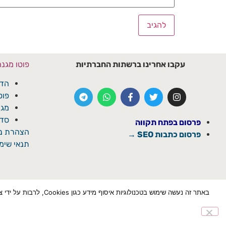
עקבו אחרינו ברשתות החברתיות
פוטו מגנ
הדפ
פוט
מגנ
סדנ
פרסום בפתח תקווה
הצהרת נג
פרסום כתבות SEO →
תנאי שימו
באתר זה נעשה שימוש ב
הצטרף לוואטספ
✕