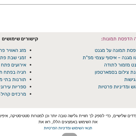
ה הדפסת תמונות:
קישורים שימושים
סת תמונה על מגנט
מזג האוויר פת
ו מגנה – איסוף עצמי מפ"ת
זמני שבת פתח
ט מזמור לתודה
אירועים פתח 
ת צילום בסמארטפון
חניה בפתח תק
ישות
תורנות בתי 
ש ומדיניות פרטיות
ספריות עירונ
מרכזים קהילת
טכנולוגיות איסוף מידע כגון Cookies, לרבות על ידי צדדים שלישיים, כדי לספק לך חוויית גלישה טובה יותר ו
את השימוש באמצעים הללו, ראו את
תנאי השימוש ומדיניות הפרטיות