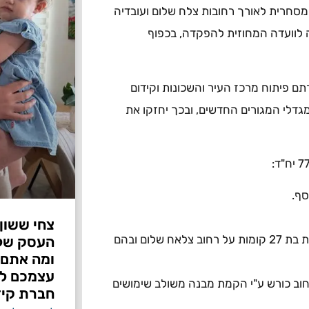
 מסחרית לאורך רחובות צלח שלום ועובדיה
 לוועדה המחוזית להפקדה, בכפוף
 פיתוח מרכז העיר והשכונות וקידום
מגדלי המגורים החדשים, ובכך יחזקו את
צחי ששון
2 מבנים הכוללים שילוב של בניית בניין בן 9 קומות ובנייה נוספת בת 27 קומות על רחוב צלאח שלום ובהם
ומה אתם 
עצמכם לפ
חוב כורש ע"י הקמת מבנה משולב שימושים
חברת קיד