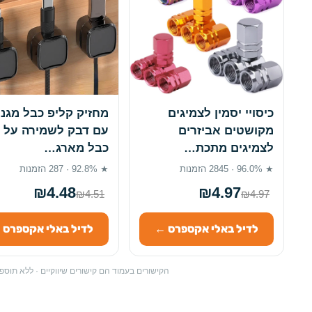
כיסויי יסמין לצמיגים
מחזיק קליפ כבל מגנט
מקושטים אביזרים
עם דבק לשמירה על 
לצמיגים מתכת…
כבל מארג…
★ 96.0% · 2845 הזמנות
★ 92.8% · 287 הזמנות
₪4.48
₪4.97
₪4.51
₪4.97
לדיל באלי אקספרס ←
לדיל באלי אקספרס 
הקישורים בעמוד הם קישורים שיווקיים · ללא תו