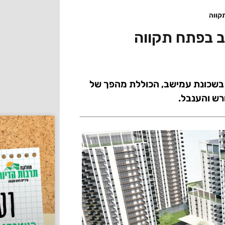
קווה
 בפתח תקווה
 בשכונת עמישב, הכוללת מהפך של
רש והענבל.