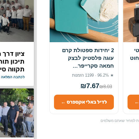
י
2 יחידות ספטולת קרם
ציון דרך 
חוט
עוגה פלסטיק לבצק
תיכון תור
חמאה סקרייפר…
תקווה סיי
★ 96.2% · 1199 הזמנות
לכתבה המלאה 
₪7.67
₪8.03
←
לדיל באלי אקספרס ←
ספת למחיר שאתם משלמים