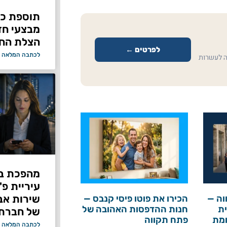
תוספת כוח
מבצעי ח
הצלת החי
לפרטים ←
לכתבה המלאה 
ה לעשרות
מהפכת בי
עיריית פ
וה —
הכירו את פוטו פיסי קנבס —
ת
חנות ההדפסות האהובה של
של חברת Bond ללא על
ומת
פתח תקווה
לכתבה המלאה 