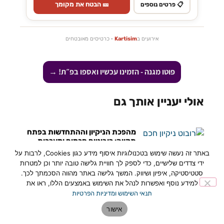
🎫 הבטח את מקומך
📋 פרטים נוספים
אירועים ב
Kartisim
· כרטיסים מאובטחים
פוטו מגנה - הזמינו עכשיו ואספו בפ״ת! →
אולי יעניין אותך גם
מהפכת הניקיון וההתחדשות בפתח
תקווה: רובוטים חכמים ומערכות
בקרה ייכנסו למוסדות החינוך
באתר זה נעשה שימוש בטכנולוגיות איסוף מידע כגון Cookies, לרבות על
23:52
30/07/2026
ידי צדדים שלישיים, כדי לספק לך חוויית גלישה טובה יותר וכן למטרות
סטטיסטיקה, איפיון ושיווק. המשך גלישה באתר מהווה הסכמתך לכך.
לקראת פתיחת שנת הלימודים, עיריית
למידע נוסף ואפשרות לנהל את השימוש באמצעים הללו, ראו את
פתח תקווה משלימה עבודות שדרוג
תנאי השימוש ומדיניות הפרטיות
נרחבות בכ-45 מוסדות חינוך ומשיקה
מהלך טכנולוגי וחינוכי יוצא דופן: הטמעת
אישור
רובוטים ייעודיים לניקוי כיתות,